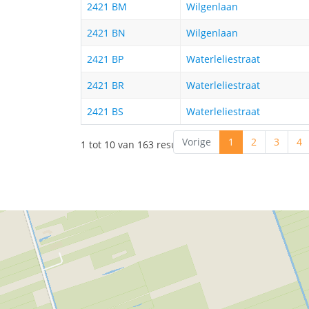
2421 BM
Wilgenlaan
2421 BN
Wilgenlaan
2421 BP
Waterleliestraat
2421 BR
Waterleliestraat
2421 BS
Waterleliestraat
Vorige
1
2
3
4
1 tot 10 van 163 resultaten