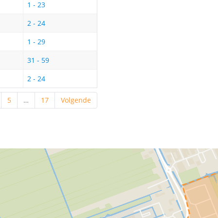
1 - 23
2 - 24
1 - 29
31 - 59
2 - 24
5
…
17
Volgende