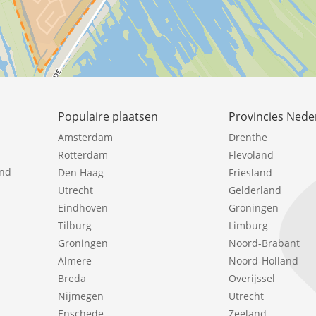
Populaire plaatsen
Provincies Nede
Amsterdam
Drenthe
Rotterdam
Flevoland
ind
Den Haag
Friesland
Utrecht
Gelderland
Eindhoven
Groningen
Tilburg
Limburg
Groningen
Noord-Brabant
Almere
Noord-Holland
Breda
Overijssel
Nijmegen
Utrecht
Enschede
Zeeland