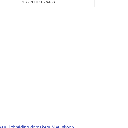
4.7726016028463
 van Uitbreiding dorpskern Nieuwkoop