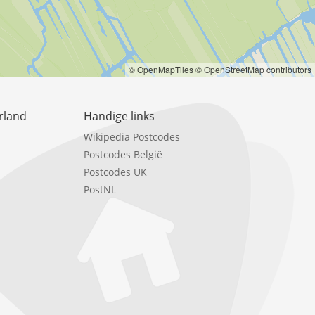
© OpenMapTiles
© OpenStreetMap contributors
rland
Handige links
Wikipedia Postcodes
Postcodes België
Postcodes UK
PostNL