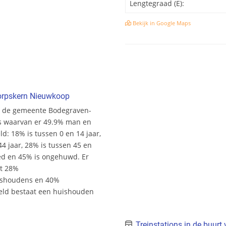
Lengtegraad (E):
Bekijk in Google Maps
orpskern Nieuwkoop
in de gemeente Bodegraven-
ers waarvan er 49.9% man en
ld: 18% is tussen 0 en 14 jaar,
44 jaar, 28% is tussen 45 en
wed en 45% is ongehuwd. Er
it 28%
ishoudens en 40%
eld bestaat een huishouden
Treinstations in de buurt