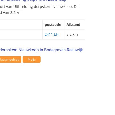
buurt van Uitbreiding dorpskern Nieuwkoop. Dit
nd van 8.2 km.
postcode
Afstand
2411 EH
8.2 km
 dorpskern Nieuwkoop in Bodegraven-Reeuwijk
Plassengebied
Meije