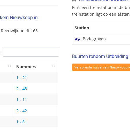
Er is één treinstation in de 
treinstation ligt op een afsta
pskern Nieuwkoop in
Station
-Reeuwijk heeft 163
Bodegraven
:
Buurten rondom Uitbreiding
Nummers
Verspreide huizen en Nieuwkoop 
1 - 21
2 - 48
1 - 11
2 - 42
1 - 8