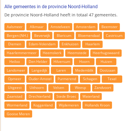
Alle gemeentes in de provincie Noord-Holland
De provincie Noord-Holland heeft in totaal 47 gemeentes.
Aalsmeer
Alkmaar
Amstelveen
Amsterdam
Beemster
Bergen (NH.)
Beverwijk
Blaricum
Bloemendaal
Castricum
Diemen
Edam-Volendam
Enkhuizen
Haarlem
Haarlemmermeer
Heemskerk
Heemstede
Heerhugowaard
Heiloo
Den Helder
Hilversum
Hoorn
Huizen
Landsmeer
Langedijk
Laren
Medemblik
Oostzaan
Opmeer
Ouder-Amstel
Purmerend
Schagen
Texel
Uitgeest
Uithoorn
Velsen
Weesp
Zandvoort
Zaanstad
Drechterland
Stede Broec
Waterland
Wormerland
Koggenland
Wijdemeren
Hollands Kroon
Gooise Meren