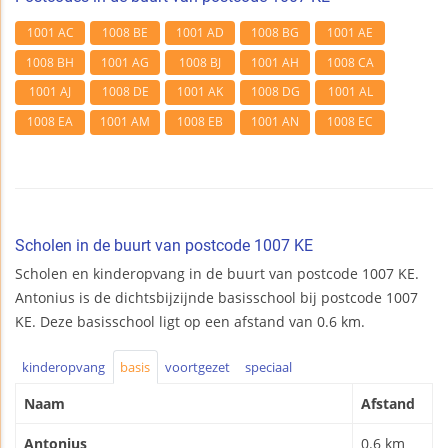
1001 AC
1008 BE
1001 AD
1008 BG
1001 AE
1008 BH
1001 AG
1008 BJ
1001 AH
1008 CA
1001 AJ
1008 DE
1001 AK
1008 DG
1001 AL
1008 EA
1001 AM
1008 EB
1001 AN
1008 EC
Scholen in de buurt van postcode 1007 KE
Scholen en kinderopvang in de buurt van postcode 1007 KE.
Antonius is de dichtsbijzijnde basisschool bij postcode 1007
KE. Deze basisschool ligt op een afstand van 0.6 km.
kinderopvang
basis
voortgezet
speciaal
Naam
Afstand
Antonius
0.6 km