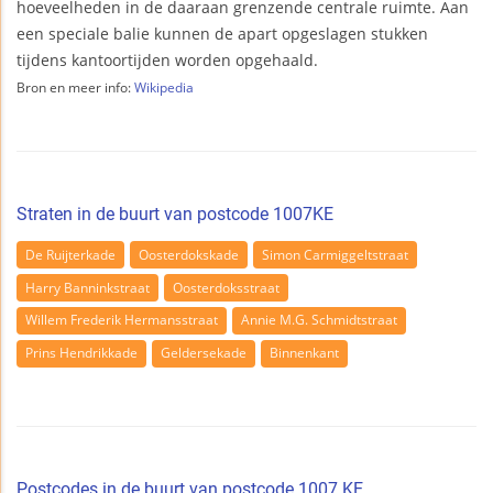
hoeveelheden in de daaraan grenzende centrale ruimte. Aan
een speciale balie kunnen de apart opgeslagen stukken
tijdens kantoortijden worden opgehaald.
Bron en meer info:
Wikipedia
Straten in de buurt van postcode 1007KE
De Ruijterkade
Oosterdokskade
Simon Carmiggeltstraat
Harry Banninkstraat
Oosterdoksstraat
Willem Frederik Hermansstraat
Annie M.G. Schmidtstraat
Prins Hendrikkade
Geldersekade
Binnenkant
Postcodes in de buurt van postcode 1007 KE