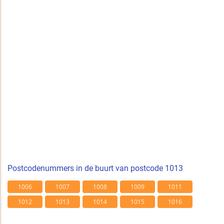
Postcodenummers in de buurt van postcode 1013
1006
1007
1008
1009
1011
1012
1013
1014
1015
1016