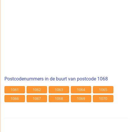
Postcodenummers in de buurt van postcode 1068
1061
1062
1063
1064
1065
1066
1067
1068
1069
1070