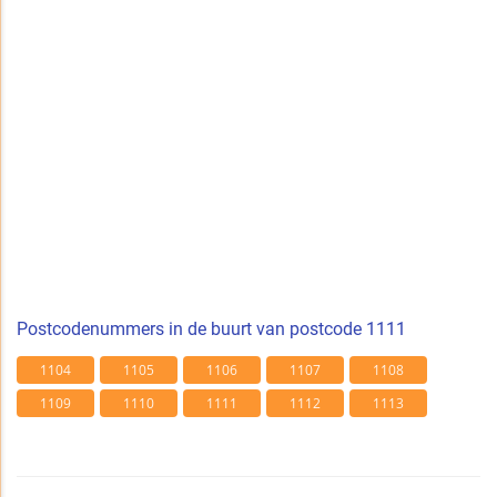
Postcodenummers in de buurt van postcode 1111
1104
1105
1106
1107
1108
1109
1110
1111
1112
1113