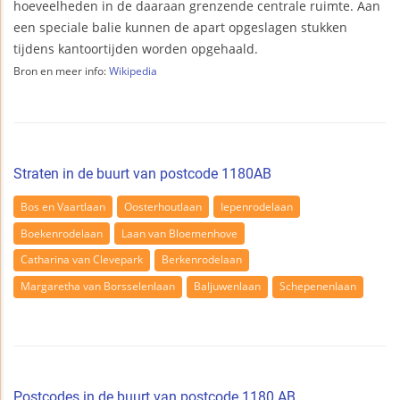
hoeveelheden in de daaraan grenzende centrale ruimte. Aan
een speciale balie kunnen de apart opgeslagen stukken
tijdens kantoortijden worden opgehaald.
Bron en meer info:
Wikipedia
Straten in de buurt van postcode 1180AB
Bos en Vaartlaan
Oosterhoutlaan
Iepenrodelaan
Boekenrodelaan
Laan van Bloemenhove
Catharina van Clevepark
Berkenrodelaan
Margaretha van Borsselenlaan
Baljuwenlaan
Schepenenlaan
Postcodes in de buurt van postcode 1180 AB