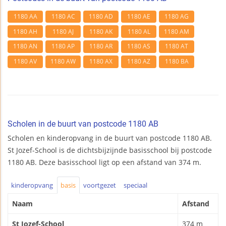
1180 AA
1180 AC
1180 AD
1180 AE
1180 AG
1180 AH
1180 AJ
1180 AK
1180 AL
1180 AM
1180 AN
1180 AP
1180 AR
1180 AS
1180 AT
1180 AV
1180 AW
1180 AX
1180 AZ
1180 BA
Scholen in de buurt van postcode 1180 AB
Scholen en kinderopvang in de buurt van postcode 1180 AB.
St Jozef-School is de dichtsbijzijnde basisschool bij postcode
1180 AB. Deze basisschool ligt op een afstand van 374 m.
kinderopvang
basis
voortgezet
speciaal
Naam
Afstand
St Jozef-School
374 m