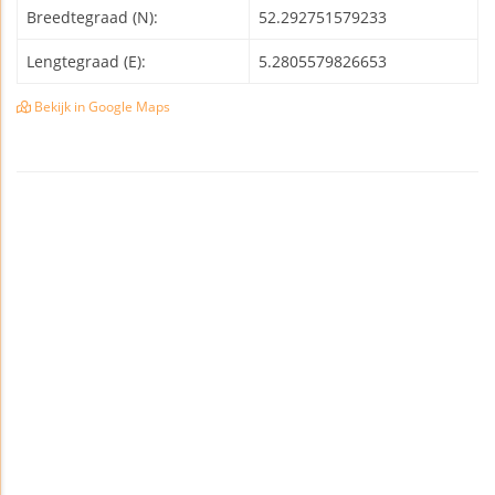
Breedtegraad (N):
52.292751579233
Lengtegraad (E):
5.2805579826653
Bekijk in Google Maps