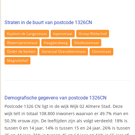
Straten in de buurt van postcode 1326CN
Kapitein de Langestraat
Iepenstraat
Groep Welterhof
Watercipresstraat
Haagbeukweg
Gleditsiastraat
Onder de berken
Generaal Overakkerstraat
Elzenstraat
Magnoliahof
Demografische gegevens van postcode 1326CN
Postcode 1326 CN ligt in de wijk Wijk 02 Almere Stad. Deze
wijk telt in totaal 108.800 inwoners waarvan er 49.7% man en
50.3% vrouw zijn. De leeftijden zijn als volgt verdeeld: 18% is
tussen 0 en 14 jaar, 14% is tussen 15 en 24 jaar, 26% is tussen