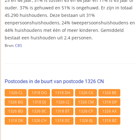
25 en 44 jaar, 31% is tussen 45 en 64 jaar en 11% is 65 jaar of
ouder. 37% is gehuwed en 51% is ongehuwd. Er zijn in totaal
45.290 huishoudens. Deze bestaan uit 31%
eenpersoonshuishoudens, 24% tweepersoonshuishoudens en
44% huishoudens met één of meer kinderen. Gemiddeld
bestaat een huishouden uit 2.4 personen.
Bron:
CBS
Postcodes in de buurt van postcode 1326 CN
1326 CL
1318 DG
1318 DH
1326 CK
1326 BE
1326 BG
1318 DJ
1326 CJ
1326 CM
1318 DP
1326 BD
1326 BC
1318 BT
1326 CP
1326 AX
1318 DK
1326 CH
1318 DC
1326 BJ
1318 BZ