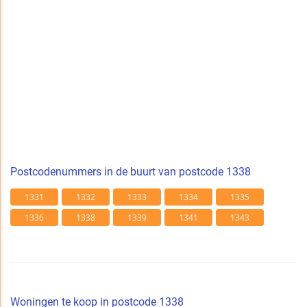
Postcodenummers in de buurt van postcode 1338
1331
1332
1333
1334
1335
1336
1338
1339
1341
1343
Woningen te koop in postcode 1338