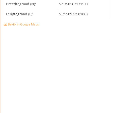
Breedtegraad (N):
52.350163171577
Lengtegraad (E):
5.2150923581862
Bekijk in Google Maps