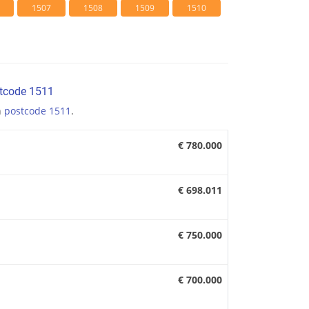
1507
1508
1509
1510
stcode 1511
n
postcode 1511
.
€ 780.000
€ 698.011
€ 750.000
€ 700.000