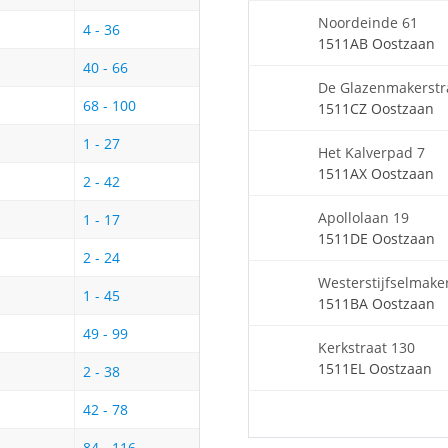
Noordeinde 61
4 - 36
1511AB Oostzaan
40 - 66
De Glazenmakerstr
68 - 100
1511CZ Oostzaan
1 - 27
Het Kalverpad 7
1511AX Oostzaan
2 - 42
Apollolaan 19
1 - 17
1511DE Oostzaan
2 - 24
Westerstijfselmake
1 - 45
1511BA Oostzaan
49 - 99
Kerkstraat 130
1511EL Oostzaan
2 - 38
42 - 78
84 - 116