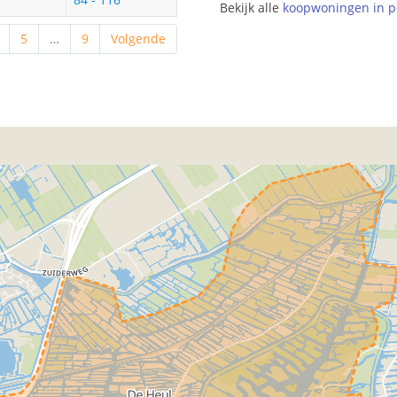
Bekijk alle
koopwoningen in p
5
…
9
Volgende