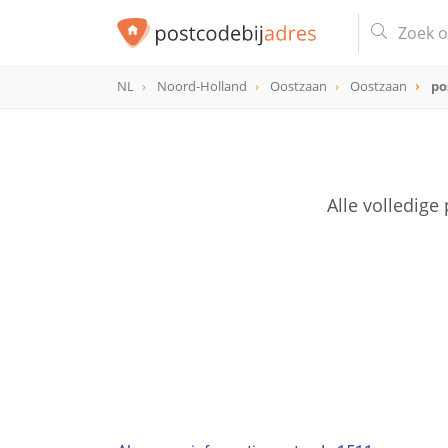
NL
Noord-Holland
Oostzaan
Oostzaan
po
postcode
1511
Alle volledig