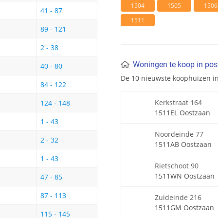
1504
1505
1506
41 - 87
1511
89 - 121
2 - 38
Woningen te koop in po
40 - 80
De 10 nieuwste koophuizen i
84 - 122
Kerkstraat 164
124 - 148
1511EL Oostzaan
1 - 43
Noordeinde 77
2 - 32
1511AB Oostzaan
1 - 43
Rietschoot 90
1511WN Oostzaan
47 - 85
87 - 113
Zuideinde 216
1511GM Oostzaan
115 - 145