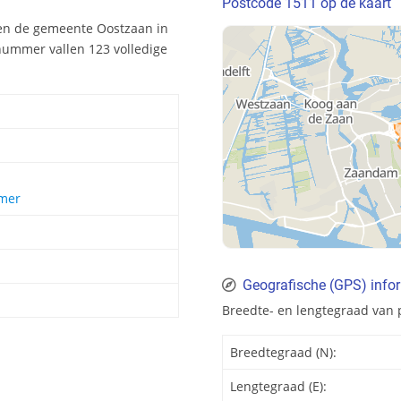
Postcode 1511 op de kaart
en de gemeente Oostzaan in
nummer vallen 123 volledige
rmer
Geografische (GPS) info
Breedte- en lengtegraad van 
Breedtegraad (N):
Lengtegraad (E):