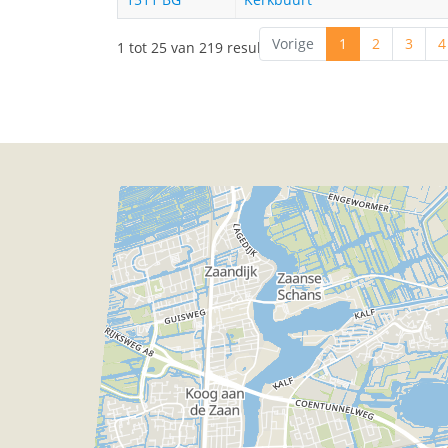
Vorige
1
2
3
4
1 tot 25 van 219 resultaten