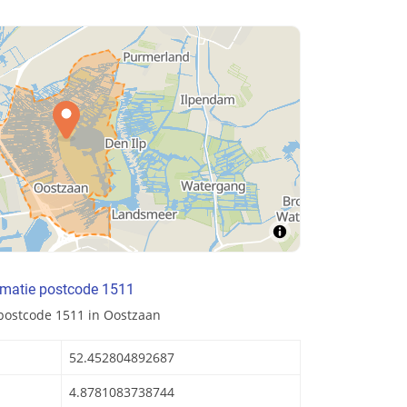
rmatie postcode 1511
postcode 1511 in Oostzaan
52.452804892687
4.8781083738744