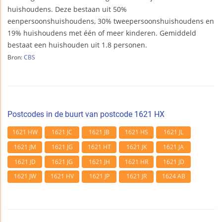
huishoudens. Deze bestaan uit 50%
eenpersoonshuishoudens, 30% tweepersoonshuishoudens en
19% huishoudens met één of meer kinderen. Gemiddeld
bestaat een huishouden uit 1.8 personen.
Bron:
CBS
Postcodes in de buurt van postcode 1621 HX
1621 HW
1621 JC
1621 JB
1621 HS
1621 JL
1621 JM
1621 JG
1621 HT
1621 JK
1621 JA
1621 JD
1621 JG
1621 JH
1621 HR
1621 JD
1621 JW
1621 HV
1621 JP
1621 JR
1624 AB