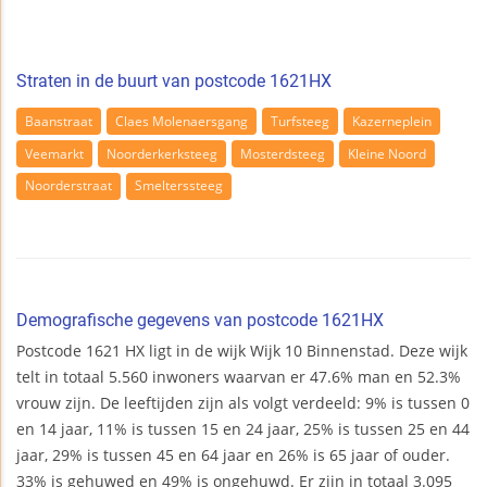
Straten in de buurt van postcode 1621HX
Baanstraat
Claes Molenaersgang
Turfsteeg
Kazerneplein
Veemarkt
Noorderkerksteeg
Mosterdsteeg
Kleine Noord
Noorderstraat
Smelterssteeg
Demografische gegevens van postcode 1621HX
Postcode 1621 HX ligt in de wijk Wijk 10 Binnenstad. Deze wijk
telt in totaal 5.560 inwoners waarvan er 47.6% man en 52.3%
vrouw zijn. De leeftijden zijn als volgt verdeeld: 9% is tussen 0
en 14 jaar, 11% is tussen 15 en 24 jaar, 25% is tussen 25 en 44
jaar, 29% is tussen 45 en 64 jaar en 26% is 65 jaar of ouder.
33% is gehuwed en 49% is ongehuwd. Er zijn in totaal 3.095