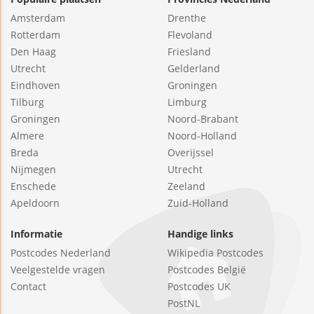
Amsterdam
Drenthe
Rotterdam
Flevoland
Den Haag
Friesland
Utrecht
Gelderland
Eindhoven
Groningen
Tilburg
Limburg
Groningen
Noord-Brabant
Almere
Noord-Holland
Breda
Overijssel
Nijmegen
Utrecht
Enschede
Zeeland
Apeldoorn
Zuid-Holland
Informatie
Handige links
Postcodes Nederland
Wikipedia Postcodes
Veelgestelde vragen
Postcodes België
Contact
Postcodes UK
PostNL