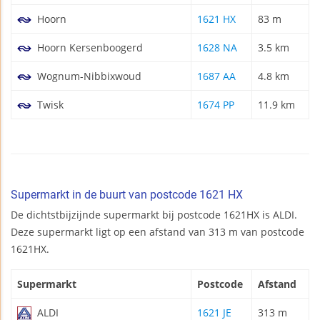
Hoorn
1621 HX
83 m
Hoorn Kersenboogerd
1628 NA
3.5 km
Wognum-Nibbixwoud
1687 AA
4.8 km
Twisk
1674 PP
11.9 km
Supermarkt in de buurt van postcode 1621 HX
De dichtstbijzijnde supermarkt bij postcode 1621HX is ALDI.
Deze supermarkt ligt op een afstand van 313 m van postcode
1621HX.
Supermarkt
Postcode
Afstand
ALDI
1621 JE
313 m