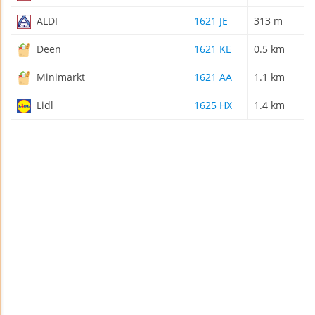
ALDI
1621 JE
313 m
Deen
1621 KE
0.5 km
Minimarkt
1621 AA
1.1 km
Lidl
1625 HX
1.4 km