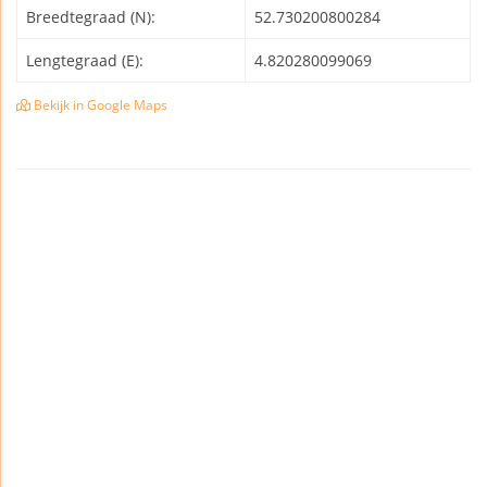
Breedtegraad (N):
52.730200800284
Lengtegraad (E):
4.820280099069
Bekijk in Google Maps