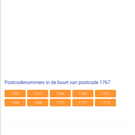
Postcodenummers in de buurt van postcode 1767
1760
1761
1764
1766
1767
1768
1769
1770
1771
1773