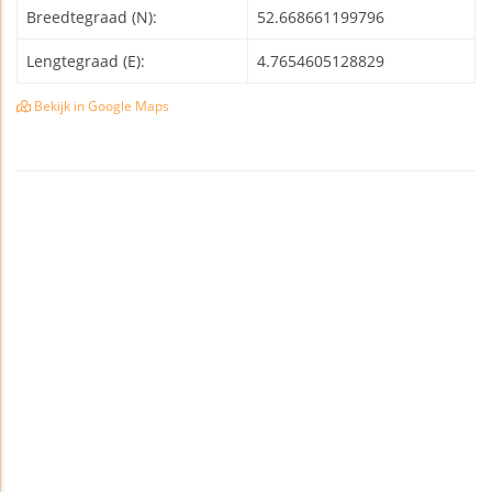
Breedtegraad (N):
52.668661199796
Lengtegraad (E):
4.7654605128829
Bekijk in Google Maps