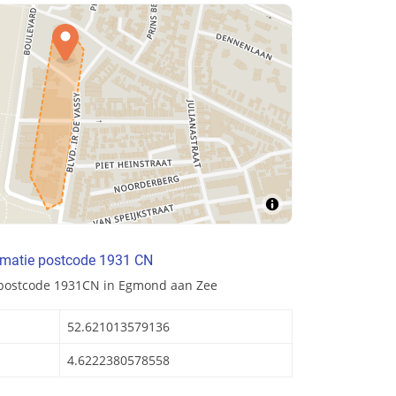
rmatie postcode 1931 CN
 postcode 1931CN in Egmond aan Zee
52.621013579136
4.6222380578558