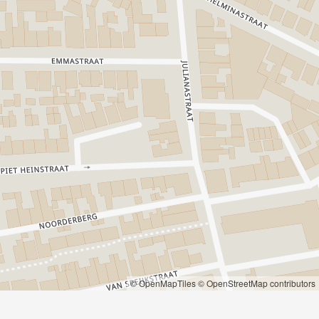
© OpenMapTiles
© OpenStreetMap contributors