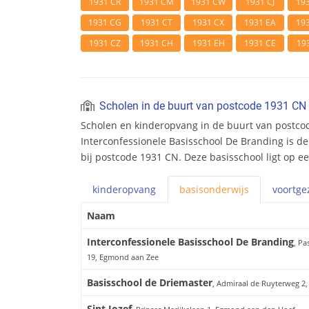
1931 CR
1931 CM
1931 CW
1931 CJ
19
1931 CG
1931 CT
1931 CX
1931 EA
19
1931 CZ
1931 CH
1931 EH
1931 CE
19
Scholen in de buurt van postcode 1931 CN
Scholen en kinderopvang in de buurt van postco
Interconfessionele Basisschool De Branding is de
bij postcode 1931 CN. Deze basisschool ligt op e
kinderopvang
basis
onderwijs
voortge
Naam
Interconfessionele Basisschool De Branding
, Pa
19, Egmond aan Zee
Basisschool de Driemaster
, Admiraal de Ruyterweg 2
Sint Jozef