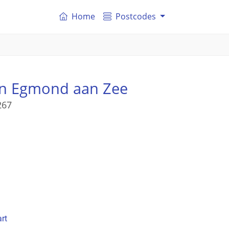
Home
Postcodes
n Egmond aan Zee
267
rt