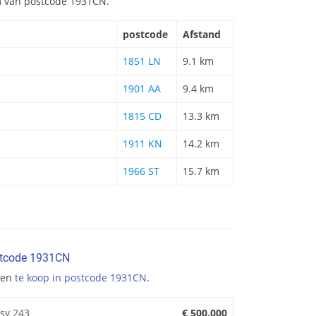
km van postcode 1931CN.
postcode
Afstand
1851 LN
9.1 km
1901 AA
9.4 km
1815 CD
13.3 km
1911 KN
14.2 km
1966 ST
15.7 km
stcode 1931CN
gen
te koop in postcode 1931CN
.
ssy 243
€ 500.000