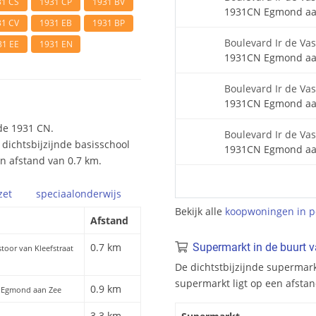
31 CS
1931 CP
1931 BV
1931CN Egmond aa
31 CV
1931 EB
1931 BP
Boulevard Ir de Vas
31 EE
1931 EN
1931CN Egmond aa
Boulevard Ir de Vas
1931CN Egmond aa
de 1931 CN.
Boulevard Ir de Va
 dichtsbijzijnde basisschool
1931CN Egmond aa
en afstand van 0.7 km.
zet
speciaal
onderwijs
Bekijk alle
koopwoningen in 
Afstand
0.7 km
Supermarkt in de buurt 
stoor van Kleefstraat
De dichtstbijzijnde supermar
supermarkt ligt op een afsta
0.9 km
, Egmond aan Zee
3.3 km