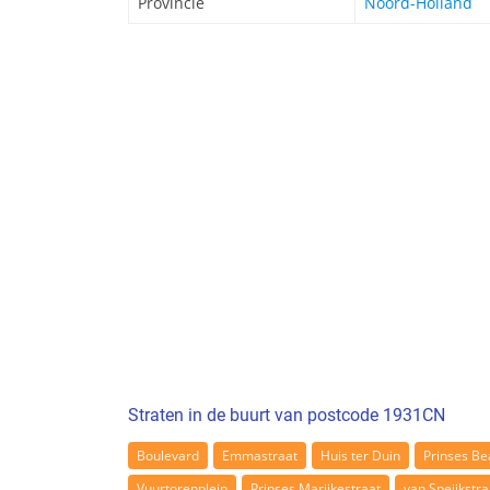
Provincie
Noord-Holland
Straten in de buurt van postcode 1931CN
Boulevard
Emmastraat
Huis ter Duin
Prinses Be
Vuurtorenplein
Prinses Marijkestraat
van Speijkstra