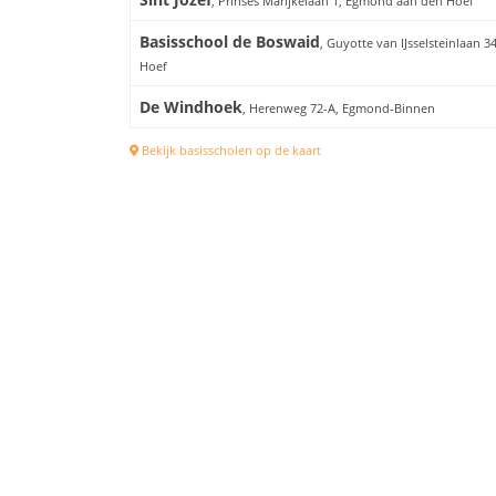
, Prinses Marijkelaan 1, Egmond aan den Hoef
Basisschool de Boswaid
, Guyotte van IJsselsteinlaan 
Hoef
De Windhoek
, Herenweg 72-A, Egmond-Binnen
Bekijk basisscholen op de kaart