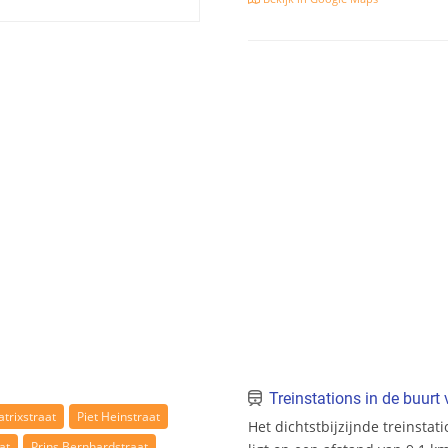
Treinstations in de buur
atrixstraat
Piet Heinstraat
Het dichtstbijzijnde treinstat
at
Prins Bernhardstraat