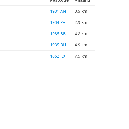
Postcode
Afstand
1931 AN
0.5 km
1934 PA
2.9 km
1935 BB
4.8 km
1935 BH
4.9 km
1852 KX
7.5 km