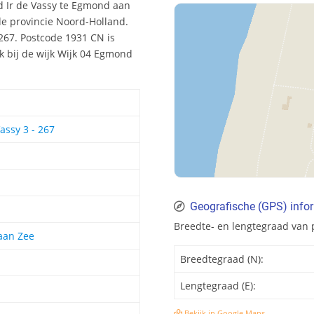
d Ir de Vassy te Egmond aan
de provincie Noord-Holland.
67. Postcode 1931 CN is
 bij de wijk Wijk 04 Egmond
assy 3 - 267
Geografische (GPS) info
Breedte- en lengtegraad van
aan Zee
Breedtegraad (N):
Lengtegraad (E):
Bekijk in Google Maps