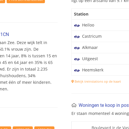
ligt op een afstand van 9.1 
Station
Heiloo
31CN
Castricum
an Zee. Deze wijk telt in
Alkmaar
50.1% vrouw zijn. De
 en 14 jaar, 8% is tussen 15 en
Uitgeest
n 45 en 64 jaar en 35% is 65
. Er zijn in totaal 2.235
Heemskerk
shuishoudens, 34%
Bekijk treinstations op de kaart
et één of meer kinderen.
onen.
Woningen te koop in po
Er staan momenteel 4 wonin
Boulevard Ir de Va