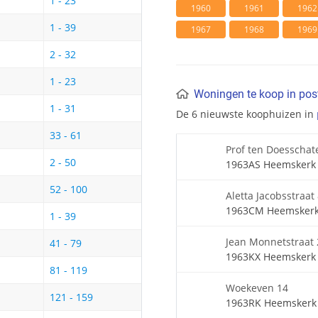
1 - 23
1960
1961
1962
1 - 39
1967
1968
1969
2 - 32
1 - 23
Woningen te koop in po
1 - 31
De 6 nieuwste koophuizen in
33 - 61
Prof ten Doesschat
2 - 50
1963AS Heemskerk
52 - 100
Aletta Jacobsstraat
1963CM Heemsker
1 - 39
Jean Monnetstraat
41 - 79
1963KX Heemskerk
81 - 119
Woekeven 14
121 - 159
1963RK Heemskerk