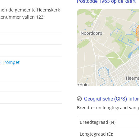
Postcode 1963 op de kaart
nnen de gemeente Heemskerk
odenummer vallen 123
e Trompet
Geografische (GPS) info
Breedte- en lengtegraad van
Breedtegraad (N):
Lengtegraad (E):