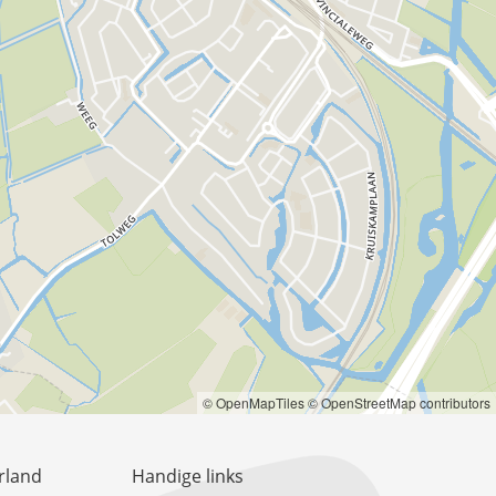
© OpenMapTiles
© OpenStreetMap contributors
rland
Handige links