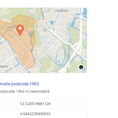
rmatie postcode 1963
 postcode 1963 in Heemskerk
52.520519881128
4.6842230400033