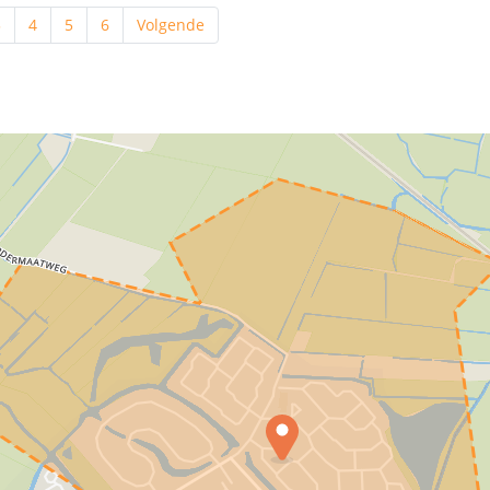
3
4
5
6
Volgende