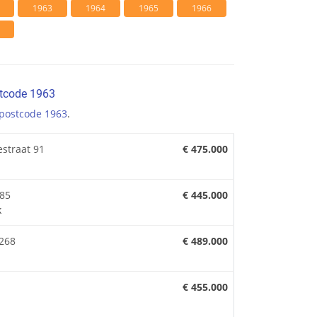
1963
1964
1965
1966
stcode 1963
postcode 1963
.
estraat 91
€ 475.000
 85
€ 445.000
k
 268
€ 489.000
€ 455.000