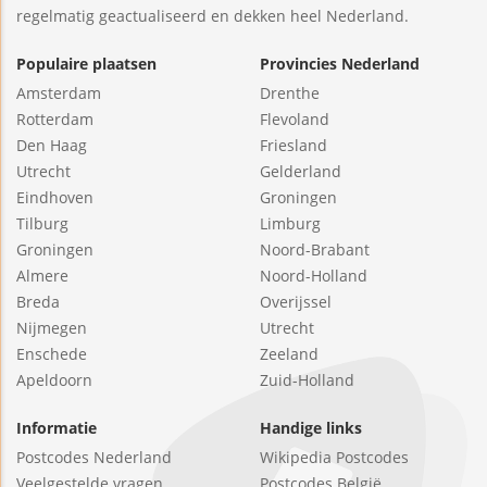
regelmatig geactualiseerd en dekken heel Nederland.
Populaire plaatsen
Provincies Nederland
Amsterdam
Drenthe
Rotterdam
Flevoland
Den Haag
Friesland
Utrecht
Gelderland
Eindhoven
Groningen
Tilburg
Limburg
Groningen
Noord-Brabant
Almere
Noord-Holland
Breda
Overijssel
Nijmegen
Utrecht
Enschede
Zeeland
Apeldoorn
Zuid-Holland
Informatie
Handige links
Postcodes Nederland
Wikipedia Postcodes
Veelgestelde vragen
Postcodes België