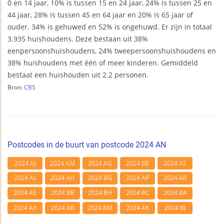
0 en 14 jaar, 10% is tussen 15 en 24 jaar, 24% is tussen 25 en
44 jaar, 28% is tussen 45 en 64 jaar en 20% is 65 jaar of
ouder. 34% is gehuwed en 52% is ongehuwd. Er zijn in totaal
3.935 huishoudens. Deze bestaan uit 38%
eenpersoonshuishoudens, 24% tweepersoonshuishoudens en
38% huishoudens met één of meer kinderen. Gemiddeld
bestaat een huishouden uit 2.2 personen.
Bron:
CBS
Postcodes in de buurt van postcode 2024 AN
2024 AJ
2024 AM
2024 AG
2024 BE
2024 AS
2024 AL
2024 AH
2024 BG
2024 AP
2024 AR
2024 AE
2024 BB
2024 BH
2024 BC
2024 BA
2024 AA
2024 AB
2024 BM
2024 AK
2024 BJ