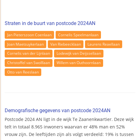
Straten in de buurt van postcode 2024AN
Jan Pieterszoon Coenlaan
Cornelis Speelmanlaan
Joan Maetsuykerlaan
Van Riebeecklaan
Laurens Reaellaan
Cornelis van der Lijnlaan
Lodewijk van Deijssellaan
Christoffel van Swolllaan
Willem van Outhoornlaan
Otto van Reeslaan
Demografische gegevens van postcode 2024AN
Postcode 2024 AN ligt in de wijk Te Zaanenkwartier. Deze wijk
telt in totaal 8.965 inwoners waarvan er 48% man en 52%
vrouw zijn. De leeftijden zijn als volgt verdeeld: 19% is tussen