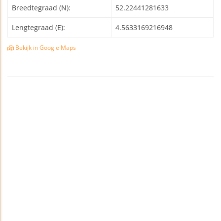
Breedtegraad (N):
52.22441281633
Lengtegraad (E):
4.5633169216948
Bekijk in Google Maps