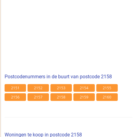
Postcodenummers in de buurt van postcode 2158
2151
2152
2153
2154
2155
2156
2157
2158
2159
2160
Woningen te koop in postcode 2158