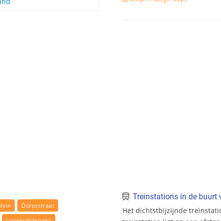
and
Treinstations in de buur
lein
Dorpsstraat
Het dichtstbijzijnde treinstat
Langevelderweg