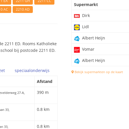
11 EA
2211 GH
2211 CC
Supermarkt
10 AC
2210 AD
Dirk
Lidl
Albert Heijn
de 2211 ED. Rooms Katholieke
Vomar
sschool bij postcode 2211 ED.
Albert Heijn
zet
speciaal
onderwijs
Bekijk supermarkten op de kaart
Afstand
390 m
evelderweg 27-A,
0.8 km
aan 33,
0.8 km
an 33,