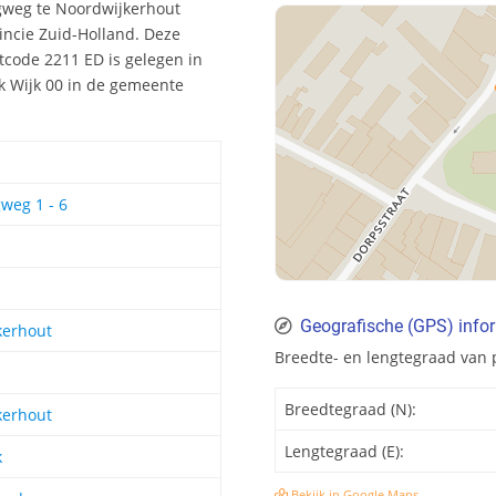
ngweg te Noordwijkerhout
incie Zuid-Holland. Deze
code 2211 ED is gelegen in
jk Wijk 00 in de gemeente
weg 1 - 6
Geografische (GPS) info
kerhout
Breedte- en lengtegraad van
Breedtegraad (N):
kerhout
Lengtegraad (E):
k
Bekijk in Google Maps