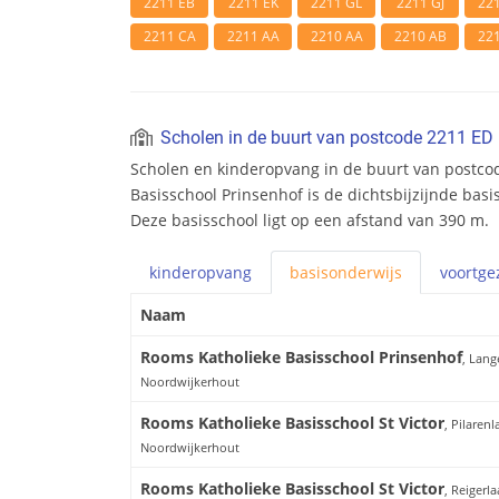
2211 EB
2211 EK
2211 GL
2211 GJ
22
2211 CA
2211 AA
2210 AA
2210 AB
22
Scholen in de buurt van postcode 2211 ED
Scholen en kinderopvang in de buurt van postco
Basisschool Prinsenhof is de dichtsbijzijnde basi
Deze basisschool ligt op een afstand van 390 m.
kinderopvang
basis
onderwijs
voortge
Naam
Rooms Katholieke Basisschool Prinsenhof
, Lang
Noordwijkerhout
Rooms Katholieke Basisschool St Victor
, Pilarenl
Noordwijkerhout
Rooms Katholieke Basisschool St Victor
, Reigerla