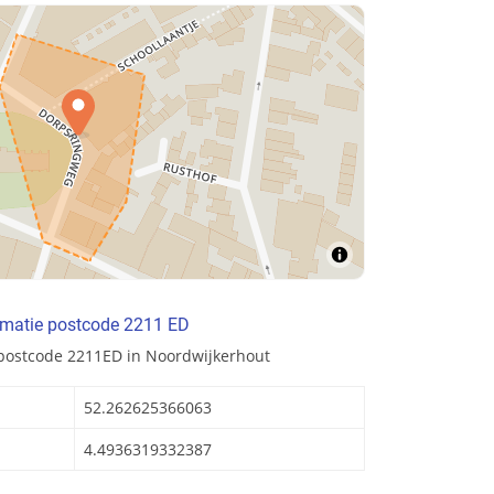
rmatie postcode 2211 ED
 postcode 2211ED in Noordwijkerhout
52.262625366063
4.4936319332387