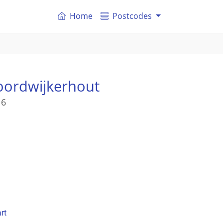
Home
Postcodes
oordwijkerhout
 6
rt