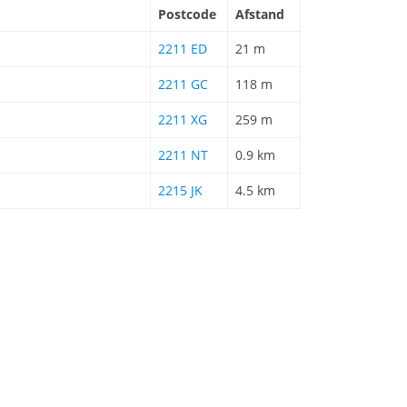
Postcode
Afstand
2211 ED
21 m
2211 GC
118 m
2211 XG
259 m
2211 NT
0.9 km
2215 JK
4.5 km