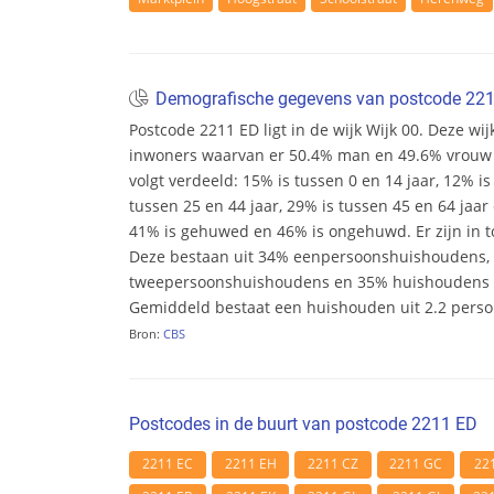
Demografische gegevens van postcode 22
Postcode 2211 ED ligt in de wijk Wijk 00. Deze wijk
inwoners waarvan er 50.4% man en 49.6% vrouw zij
volgt verdeeld: 15% is tussen 0 en 14 jaar, 12% is
tussen 25 en 44 jaar, 29% is tussen 45 en 64 jaar 
41% is gehuwed en 46% is ongehuwd. Er zijn in t
Deze bestaan uit 34% eenpersoonshuishoudens,
tweepersoonshuishoudens en 35% huishoudens m
Gemiddeld bestaat een huishouden uit 2.2 pers
Bron:
CBS
Postcodes in de buurt van postcode 2211 ED
2211 EC
2211 EH
2211 CZ
2211 GC
22