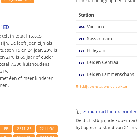
treinstation ligt op een afst
Station
Voorhout
11ED
 telt in totaal 16.605
Sassenheim
n. De leeftijden zijn als
 tussen 15 en 24 jaar, 23% is
Hillegom
en 21% is 65 jaar of ouder.
Leiden Centraal
otaal 7.330 huishoudens.
 31%
Leiden Lammenschans
et één of meer kinderen.
onen.
Bekijk treinstations op de kaart
Supermarkt in de buurt 
De dichtstbijzijnde supermark
ligt op een afstand van 21 m
11 EE
2211 GE
2211 GA