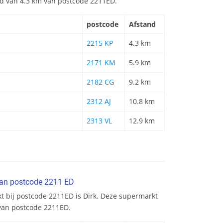
and van 4.3 km van postcode 2211ED.
postcode
Afstand
2215 KP
4.3 km
2171 KM
5.9 km
2182 CG
9.2 km
2312 AJ
10.8 km
2313 VL
12.9 km
van postcode 2211 ED
t bij postcode 2211ED is Dirk. Deze supermarkt
 van postcode 2211ED.