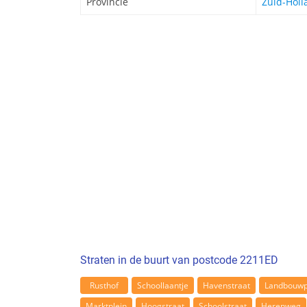
Provincie
Zuid-Holl
Straten in de buurt van postcode 2211ED
Rusthof
Schoollaantje
Havenstraat
Landbouwp
Marktplein
Hoogstraat
Schoolstraat
Herenweg