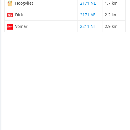
Hoogvliet
2171 NL
1.7 km
Dirk
2171 AE
2.2 km
Vomar
2211 NT
2.9 km