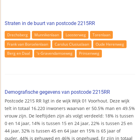
Straten in de buurt van postcode 2215RR
Drechsberg
Munnikenlaan
Loosterweg
Torenlaan
Frank van Borselenlaan
Carolus Clusiuslaan
Oude Herenweg
Berg en Daal
's-Gravendamseweg
Prinsenweg
Demografische gegevens van postcode 2215RR
Postcode 2215 RR ligt in de wijk Wijk 01 Voorhout. Deze wijk
telt in totaal 16.220 inwoners waarvan er 50.5% man en 49.5%
vrouw zijn. De leeftijden zijn als volgt verdeeld: 18% is tussen
0 en 14 jaar, 14% is tussen 15 en 24 jaar, 22% is tussen 25 en
44 jaar, 32% is tussen 45 en 64 jaar en 15% is 65 jaar of
ouder. 44% is gehuwed en 46% is ongehuwd. Er zijn in totaal