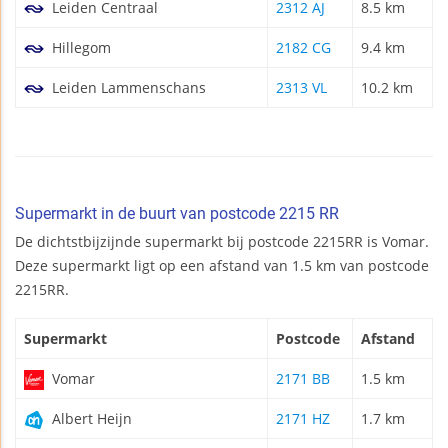
Leiden Centraal
2312 AJ
8.5 km
Hillegom
2182 CG
9.4 km
Leiden Lammenschans
2313 VL
10.2 km
Supermarkt in de buurt van postcode 2215 RR
De dichtstbijzijnde supermarkt bij postcode 2215RR is Vomar.
Deze supermarkt ligt op een afstand van 1.5 km van postcode
2215RR.
Supermarkt
Postcode
Afstand
Vomar
2171 BB
1.5 km
Albert Heijn
2171 HZ
1.7 km