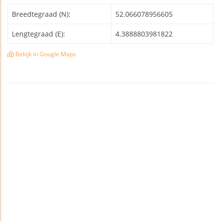
Breedtegraad (N):
52.066078956605
Lengtegraad (E):
4.3888803981822
Bekijk in Google Maps