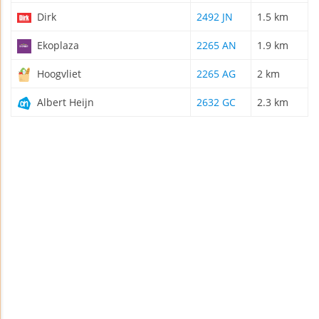
Dirk
2492 JN
1.5 km
Ekoplaza
2265 AN
1.9 km
Hoogvliet
2265 AG
2 km
Albert Heijn
2632 GC
2.3 km