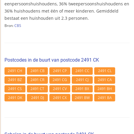
eenpersoonshuishoudens, 36% tweepersoonshuishoudens en
36% huishoudens met één of meer kinderen. Gemiddeld
bestaat een huishouden uit 2.3 personen.
Bron:
CBS
Postcodes in de buurt van postcode 2491 CK
2491 CH
2491 CB
2491 CP
2491 CC
2491 CL
2491 BZ
2491 CR
2491 CG
2491 CJ
2491 CA
2491 CS
2491 CT
2491 CV
2491 BX
2491 BH
2491 DK
2491 DJ
2491 CX
2491 BW
2491 BA