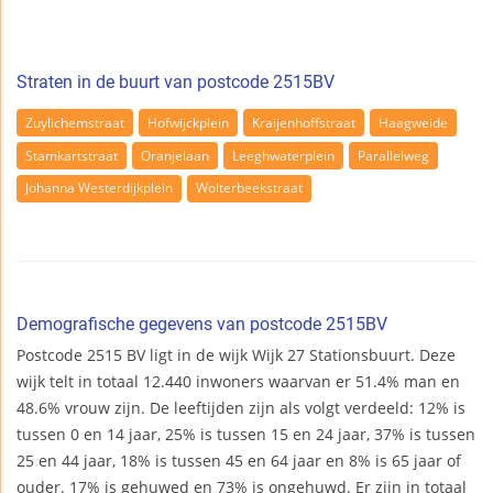
Straten in de buurt van postcode 2515BV
Zuylichemstraat
Hofwijckplein
Kraijenhoffstraat
Haagweide
Stamkartstraat
Oranjelaan
Leeghwaterplein
Parallelweg
Johanna Westerdijkplein
Wolterbeekstraat
Demografische gegevens van postcode 2515BV
Postcode 2515 BV ligt in de wijk Wijk 27 Stationsbuurt. Deze
wijk telt in totaal 12.440 inwoners waarvan er 51.4% man en
48.6% vrouw zijn. De leeftijden zijn als volgt verdeeld: 12% is
tussen 0 en 14 jaar, 25% is tussen 15 en 24 jaar, 37% is tussen
25 en 44 jaar, 18% is tussen 45 en 64 jaar en 8% is 65 jaar of
ouder. 17% is gehuwed en 73% is ongehuwd. Er zijn in totaal