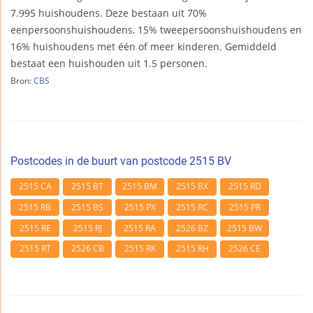
7.995 huishoudens. Deze bestaan uit 70%
eenpersoonshuishoudens, 15% tweepersoonshuishoudens en
16% huishoudens met één of meer kinderen. Gemiddeld
bestaat een huishouden uit 1.5 personen.
Bron:
CBS
Postcodes in de buurt van postcode 2515 BV
2515 CA
2515 BT
2515 BM
2515 BX
2515 RD
2515 RB
2515 BS
2515 PX
2515 RC
2515 PR
2515 RE
2515 RJ
2515 RA
2526 BZ
2515 BW
2515 RT
2526 CB
2515 RK
2515 RH
2526 CE