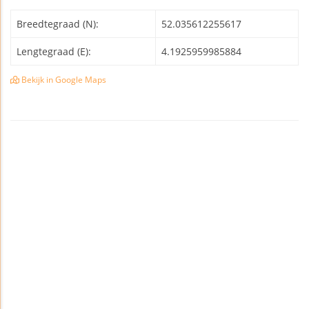
Breedtegraad (N):
52.035612255617
Lengtegraad (E):
4.1925959985884
Bekijk in Google Maps