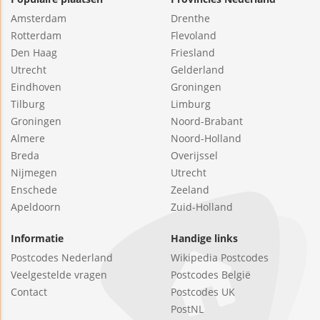
Amsterdam
Drenthe
Rotterdam
Flevoland
Den Haag
Friesland
Utrecht
Gelderland
Eindhoven
Groningen
Tilburg
Limburg
Groningen
Noord-Brabant
Almere
Noord-Holland
Breda
Overijssel
Nijmegen
Utrecht
Enschede
Zeeland
Apeldoorn
Zuid-Holland
Informatie
Handige links
Postcodes Nederland
Wikipedia Postcodes
Veelgestelde vragen
Postcodes België
Contact
Postcodes UK
PostNL