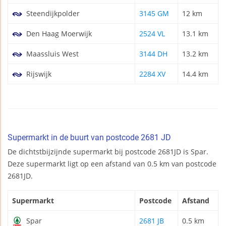
Steendijkpolder
3145 GM
12 km
Den Haag Moerwijk
2524 VL
13.1 km
Maassluis West
3144 DH
13.2 km
Rijswijk
2284 XV
14.4 km
Supermarkt in de buurt van postcode 2681 JD
De dichtstbijzijnde supermarkt bij postcode 2681JD is Spar.
Deze supermarkt ligt op een afstand van 0.5 km van postcode
2681JD.
Supermarkt
Postcode
Afstand
Spar
2681 JB
0.5 km