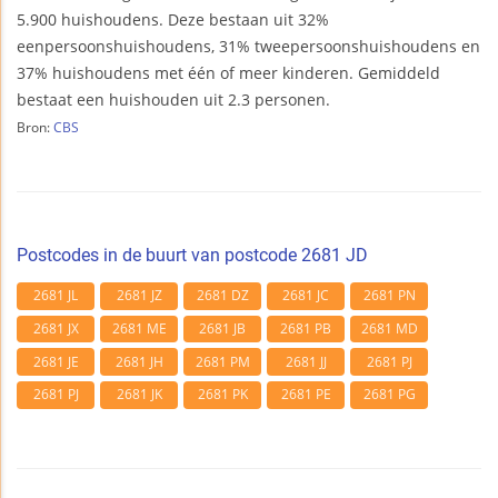
5.900 huishoudens. Deze bestaan uit 32%
eenpersoonshuishoudens, 31% tweepersoonshuishoudens en
37% huishoudens met één of meer kinderen. Gemiddeld
bestaat een huishouden uit 2.3 personen.
Bron:
CBS
Postcodes in de buurt van postcode 2681 JD
2681 JL
2681 JZ
2681 DZ
2681 JC
2681 PN
2681 JX
2681 ME
2681 JB
2681 PB
2681 MD
2681 JE
2681 JH
2681 PM
2681 JJ
2681 PJ
2681 PJ
2681 JK
2681 PK
2681 PE
2681 PG