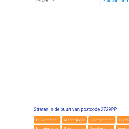
Provincie
Zuid-Holland
Straten in de buurt van postcode 2729PP
Lauwersmeer
Markermeer
Hoornsemeer
Dront
Naardermeer
Brielsemeer
Sneekermeer
Veers