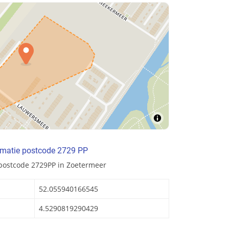
rmatie postcode 2729 PP
 postcode 2729PP in Zoetermeer
52.055940166545
4.5290819290429