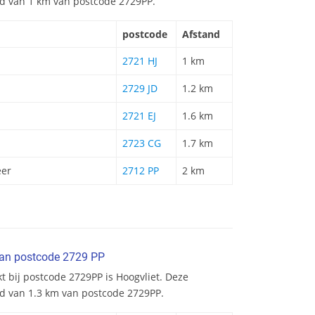
and van 1 km van postcode 2729PP.
postcode
Afstand
2721 HJ
1 km
2729 JD
1.2 km
2721 EJ
1.6 km
2723 CG
1.7 km
eer
2712 PP
2 km
van postcode 2729 PP
t bij postcode 2729PP is Hoogvliet. Deze
nd van 1.3 km van postcode 2729PP.