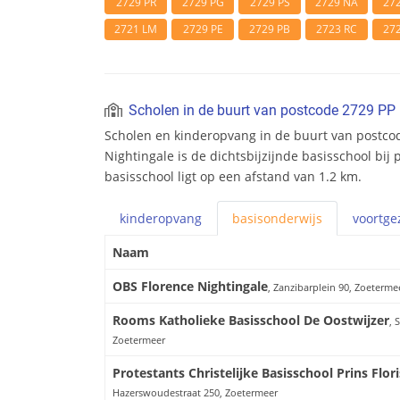
2729 PR
2729 PG
2729 PS
2729 NA
27
2721 LM
2729 PE
2729 PB
2723 RC
27
Scholen in de buurt van postcode 2729 PP
Scholen en kinderopvang in de buurt van postco
Nightingale is de dichtsbijzijnde basisschool bij
basisschool ligt op een afstand van 1.2 km.
kinderopvang
basis
onderwijs
voortge
Naam
OBS Florence Nightingale
, Zanzibarplein 90, Zoeterme
Rooms Katholieke Basisschool De Oostwijzer
, 
Zoetermeer
Protestants Christelijke Basisschool Prins Flor
Hazerswoudestraat 250, Zoetermeer