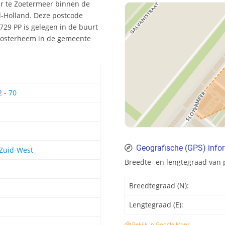
er te Zoetermeer binnen de
d-Holland. Deze postcode
29 PP is gelegen in de buurt
 Oosterheem in de gemeente
 - 70
Geografische (GPS) info
Zuid-West
Breedte- en lengtegraad van
Breedtegraad (N):
Lengtegraad (E):
Bekijk in Google Maps