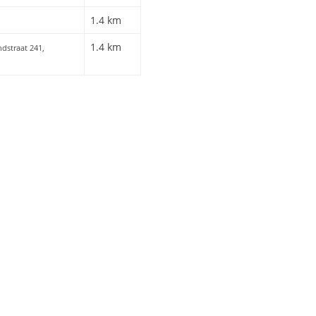
1.4 km
1.4 km
ndstraat 241,