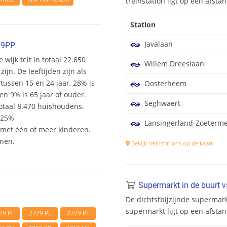
treinstation ligt op een afst
Station
Javalaan
29PP
wijk telt in totaal 22.650
Willem Dreeslaan
n. De leeftijden zijn als
 tussen 15 en 24 jaar, 28% is
Oosterheem
en 9% is 65 jaar of ouder.
Seghwaert
otaal 8.470 huishoudens.
 25%
Lansingerland-Zoeterm
et één of meer kinderen.
onen.
Bekijk treinstations op de kaart
Supermarkt in de buurt 
De dichtstbijzijnde supermark
supermarkt ligt op een afsta
29 PJ
2729 PL
2729 PT