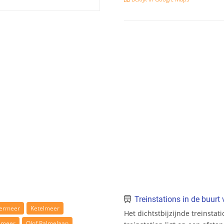
Treinstations in de buur
ermeer
Ketelmeer
Het dichtstbijzijnde treinstat
emeer
Olof Palmelaan