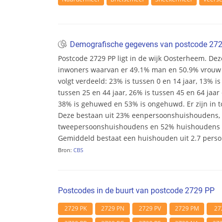
Demografische gegevens van postcode 27
Postcode 2729 PP ligt in de wijk Oosterheem. Deze 
inwoners waarvan er 49.1% man en 50.9% vrouw zij
volgt verdeeld: 23% is tussen 0 en 14 jaar, 13% is
tussen 25 en 44 jaar, 26% is tussen 45 en 64 jaar 
38% is gehuwed en 53% is ongehuwd. Er zijn in t
Deze bestaan uit 23% eenpersoonshuishoudens,
tweepersoonshuishoudens en 52% huishoudens m
Gemiddeld bestaat een huishouden uit 2.7 pers
Bron:
CBS
Postcodes in de buurt van postcode 2729 PP
2729 PK
2729 PN
2729 PV
2729 PM
27