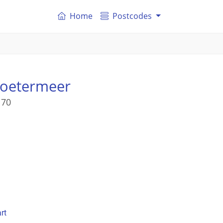
Home
Postcodes
Zoetermeer
 70
rt