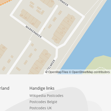
© OpenMapTiles
© OpenStreetMap contributors
rland
Handige links
Wikipedia Postcodes
Postcodes België
Postcodes UK