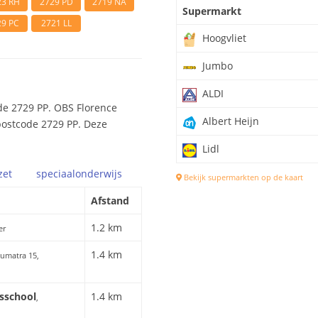
23 RH
2729 PD
2719 NA
Supermarkt
29 PC
2721 LL
Hoogvliet
Jumbo
ALDI
de 2729 PP. OBS Florence
Albert Heijn
 postcode 2729 PP. Deze
Lidl
zet
speciaal
onderwijs
Bekijk supermarkten op de kaart
Afstand
1.2 km
er
1.4 km
Sumatra 15,
isschool
1.4 km
,