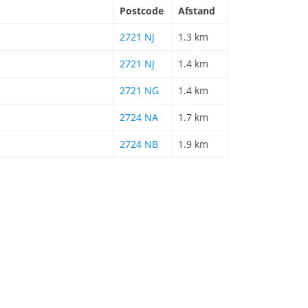
Postcode
Afstand
2721 NJ
1.3 km
2721 NJ
1.4 km
2721 NG
1.4 km
2724 NA
1.7 km
2724 NB
1.9 km