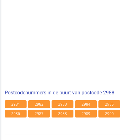
Postcodenummers in de buurt van postcode 2988
2981
2982
2983
2984
2985
2986
2987
2988
2989
2990