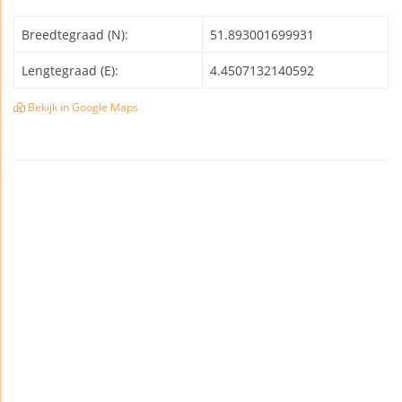
Breedtegraad (N):
51.893001699931
Lengtegraad (E):
4.4507132140592
Bekijk in Google Maps