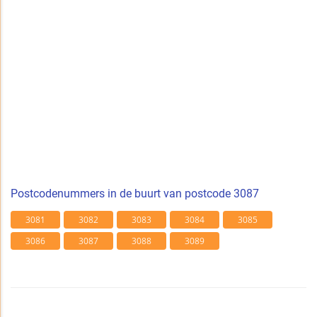
Postcodenummers in de buurt van postcode 3087
3081
3082
3083
3084
3085
3086
3087
3088
3089