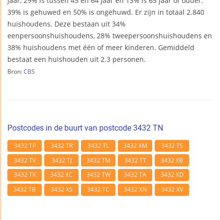
jaar, 29% is tussen 45 en 64 jaar en 13% is 65 jaar of ouder.
39% is gehuwed en 50% is ongehuwd. Er zijn in totaal 2.840
huishoudens. Deze bestaan uit 34%
eenpersoonshuishoudens, 28% tweepersoonshuishoudens en
38% huishoudens met één of meer kinderen. Gemiddeld
bestaat een huishouden uit 2.3 personen.
Bron:
CBS
Postcodes in de buurt van postcode 3432 TN
3432 TP
3432 TR
3432 TL
3432 XM
3432 TS
3432 TV
3432 TJ
3432 TM
3432 TT
3432 XB
3432 TK
3432 XC
3432 TW
3432 TA
3432 XD
3432 TB
3432 XS
3432 TC
3432 XN
3432 XV