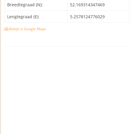
Breedtegraad (N):
52.169314347469
Lengtegraad (E):
5.2578124776029
Bekijk in Google Maps