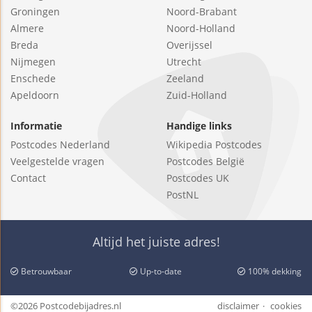
Groningen
Noord-Brabant
Almere
Noord-Holland
Breda
Overijssel
Nijmegen
Utrecht
Enschede
Zeeland
Apeldoorn
Zuid-Holland
Informatie
Handige links
Postcodes Nederland
Wikipedia Postcodes
Veelgestelde vragen
Postcodes België
Contact
Postcodes UK
PostNL
Altijd het juiste adres!
Betrouwbaar
Up-to-date
100% dekking
©2026 Postcodebijadres.nl
disclaimer
cookies