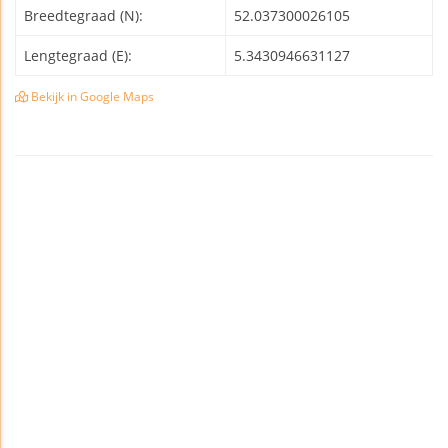
Breedtegraad (N):
52.037300026105
Lengtegraad (E):
5.3430946631127
Bekijk in Google Maps