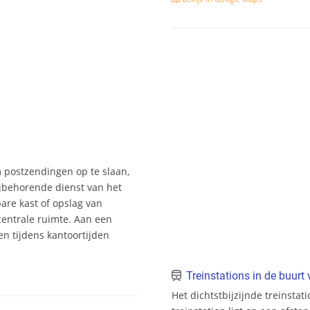
m postzendingen op te slaan,
jbehorende dienst van het
bare kast of opslag van
entrale ruimte. Aan een
n tijdens kantoortijden
Treinstations in de buur
Het dichtstbijzijnde treinstat