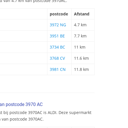
and van 4.7 km van postcode 3970AC.
postcode
Afstand
3972 NG
4.7 km
3951 BE
7.7 km
3734 BC
11 km
3768 CV
11.6 km
3981 CN
11.8 km
van postcode 3970 AC
kt bij postcode 3970AC is ALDI. Deze supermarkt
km van postcode 3970AC.