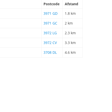
Postcode
Afstand
3971 GD
1.8 km
3971 GC
2 km
3972 LG
2.3 km
3972 CV
3.3 km
3708 DL
4.6 km