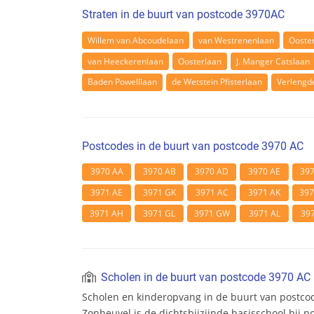
Straten in de buurt van postcode 3970AC
Willem van Abcoudelaan
van Westrenenlaan
Ooste
van Heeckerenlaan
Oosterlaan
J. Manger Catslaan
Baden Powelllaan
de Wetstein Pfisterlaan
Verlengd
Postcodes in de buurt van postcode 3970 AC
3970 AA
3970 AB
3970 AD
3970 AE
39
3971 AE
3971 GK
3971 AC
3971 AK
39
3971 AH
3971 GL
3971 GW
3971 AL
39
Scholen in de buurt van postcode 3970 AC
Scholen en kinderopvang in de buurt van postco
Zonheuvel is de dichtsbijzijnde basisschool bij 