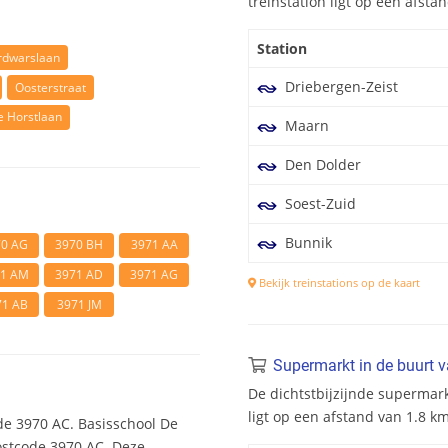
treinstation ligt op een afst
Station
rdwarslaan
Driebergen-Zeist
Oosterstraat
e Horstlaan
Maarn
Den Dolder
Soest-Zuid
Bunnik
70 AG
3970 BH
3971 AA
71 AM
3971 AD
3971 AG
Bekijk treinstations op de kaart
71 AB
3971 JM
Supermarkt in de buurt 
De dichtstbijzijnde supermar
ligt op een afstand van 1.8 
de 3970 AC. Basisschool De
postcode 3970 AC. Deze