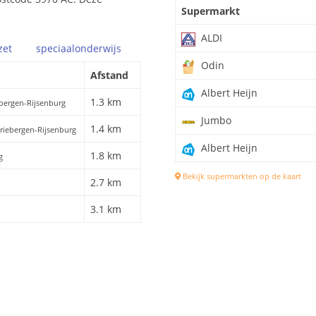
Supermarkt
ALDI
zet
speciaal
onderwijs
Odin
Afstand
Albert Heijn
1.3 km
ebergen-Rijsenburg
Jumbo
1.4 km
Driebergen-Rijsenburg
Albert Heijn
1.8 km
g
Bekijk supermarkten op de kaart
2.7 km
3.1 km