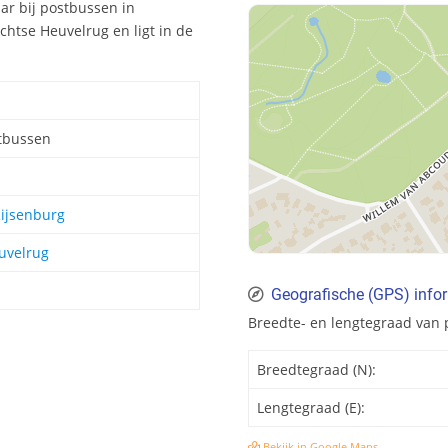
ar bij postbussen in
htse Heuvelrug en ligt in de
stbussen
ijsenburg
uvelrug
Geografische (GPS) info
Breedte- en lengtegraad van
Breedtegraad (N):
Lengtegraad (E):
Bekijk in Google Maps