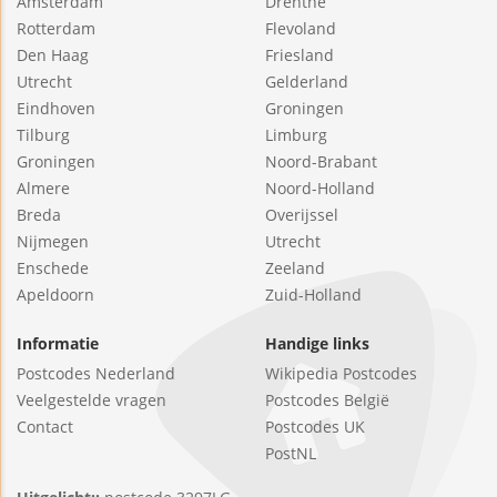
Amsterdam
Drenthe
Rotterdam
Flevoland
Den Haag
Friesland
Utrecht
Gelderland
Eindhoven
Groningen
Tilburg
Limburg
Groningen
Noord-Brabant
Almere
Noord-Holland
Breda
Overijssel
Nijmegen
Utrecht
Enschede
Zeeland
Apeldoorn
Zuid-Holland
Informatie
Handige links
Postcodes Nederland
Wikipedia Postcodes
Veelgestelde vragen
Postcodes België
Contact
Postcodes UK
PostNL