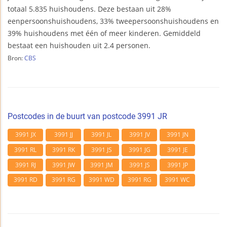
totaal 5.835 huishoudens. Deze bestaan uit 28%
eenpersoonshuishoudens, 33% tweepersoonshuishoudens en
39% huishoudens met één of meer kinderen. Gemiddeld
bestaat een huishouden uit 2.4 personen.
Bron:
CBS
Postcodes in de buurt van postcode 3991 JR
3991 JX
3991 JJ
3991 JL
3991 JV
3991 JN
3991 RL
3991 RK
3991 JS
3991 JG
3991 JE
3991 RJ
3991 JW
3991 JM
3991 JS
3991 JP
3991 RD
3991 RG
3991 WD
3991 RG
3991 WC