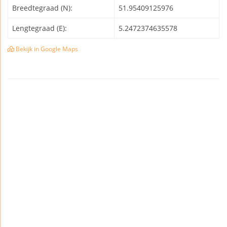
Breedtegraad (N):
51.95409125976
Lengtegraad (E):
5.2472374635578
Bekijk in Google Maps