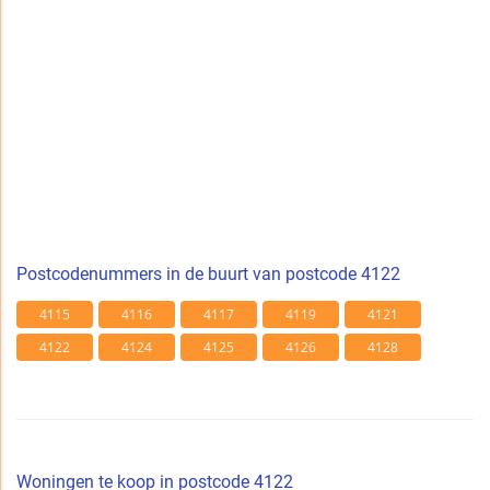
Postcodenummers in de buurt van postcode 4122
4115
4116
4117
4119
4121
4122
4124
4125
4126
4128
Woningen te koop in postcode 4122