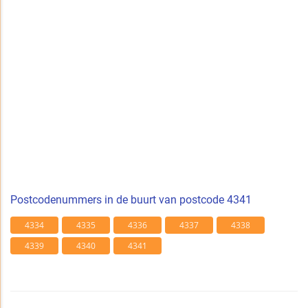
Postcodenummers in de buurt van postcode 4341
4334
4335
4336
4337
4338
4339
4340
4341