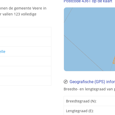
Postcode 4361 op de kaart
innen de gemeente Veere in
 vallen 123 volledige
lle
Geografische (GPS) info
Breedte- en lengtegraad van 
Breedtegraad (N):
Lengtegraad (E):