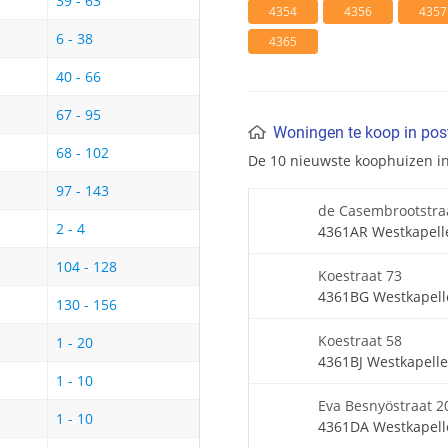
39 - 63
4354
4356
4357
6 - 38
4365
40 - 66
67 - 95
Woningen te koop in po
68 - 102
De 10 nieuwste koophuizen i
97 - 143
de Casembrootstra
2 - 4
4361AR Westkapell
104 - 128
Koestraat 73
4361BG Westkapell
130 - 156
Koestraat 58
1 - 20
4361BJ Westkapelle
1 - 10
Eva Besnyöstraat 2
1 - 10
4361DA Westkapell