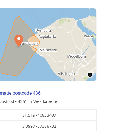
rmatie postcode 4361
postcode 4361 in Westkapelle
51.519740833407
3.3997757366732