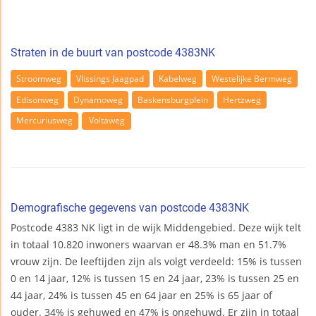
Straten in de buurt van postcode 4383NK
Stroomweg
Vlissings Jaagpad
Kabelweg
Westelijke Bermweg
Edisonweg
Dynamoweg
Baskensburgplein
Hertzweg
Mercuriusweg
Voltaweg
Demografische gegevens van postcode 4383NK
Postcode 4383 NK ligt in de wijk Middengebied. Deze wijk telt
in totaal 10.820 inwoners waarvan er 48.3% man en 51.7%
vrouw zijn. De leeftijden zijn als volgt verdeeld: 15% is tussen
0 en 14 jaar, 12% is tussen 15 en 24 jaar, 23% is tussen 25 en
44 jaar, 24% is tussen 45 en 64 jaar en 25% is 65 jaar of
ouder. 34% is gehuwed en 47% is ongehuwd. Er zijn in totaal