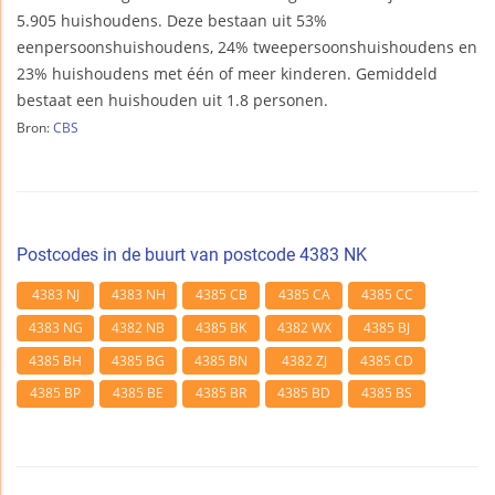
5.905 huishoudens. Deze bestaan uit 53%
eenpersoonshuishoudens, 24% tweepersoonshuishoudens en
23% huishoudens met één of meer kinderen. Gemiddeld
bestaat een huishouden uit 1.8 personen.
Bron:
CBS
Postcodes in de buurt van postcode 4383 NK
4383 NJ
4383 NH
4385 CB
4385 CA
4385 CC
4383 NG
4382 NB
4385 BK
4382 WX
4385 BJ
4385 BH
4385 BG
4385 BN
4382 ZJ
4385 CD
4385 BP
4385 BE
4385 BR
4385 BD
4385 BS