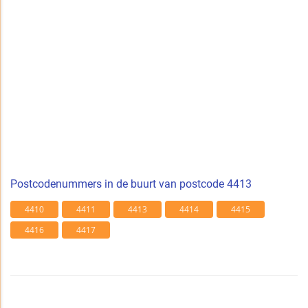
Postcodenummers in de buurt van postcode 4413
4410
4411
4413
4414
4415
4416
4417