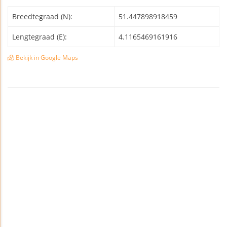
Breedtegraad (N):
51.447898918459
Lengtegraad (E):
4.1165469161916
Bekijk in Google Maps