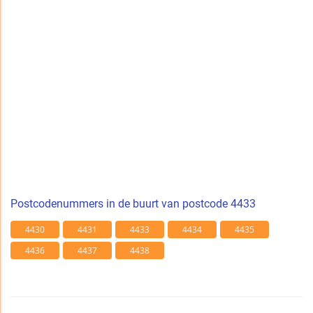
Postcodenummers in de buurt van postcode 4433
4430
4431
4433
4434
4435
4436
4437
4438