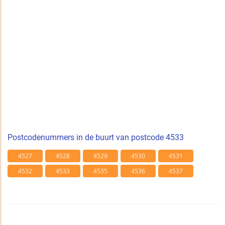
Postcodenummers in de buurt van postcode 4533
4527
4528
4529
4530
4531
4532
4533
4535
4536
4537