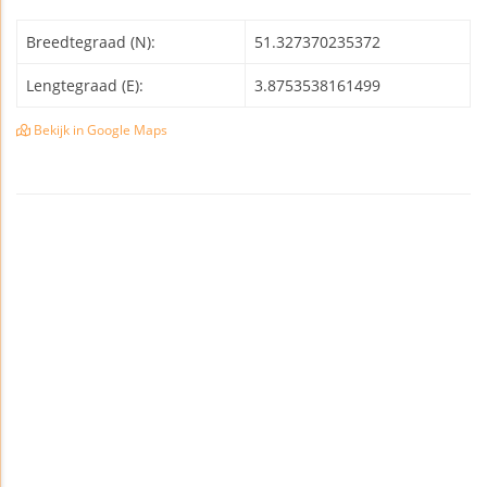
Breedtegraad (N):
51.327370235372
Lengtegraad (E):
3.8753538161499
Bekijk in Google Maps