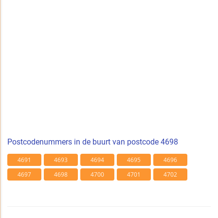
Postcodenummers in de buurt van postcode 4698
4691
4693
4694
4695
4696
4697
4698
4700
4701
4702