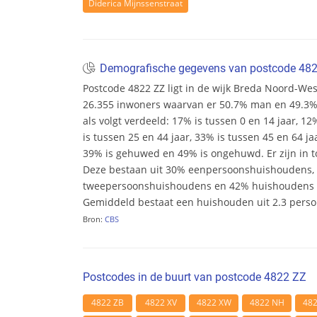
Diderica Mijnssenstraat
Demografische gegevens van postcode 48
Postcode 4822 ZZ ligt in de wijk Breda Noord-West.
26.355 inwoners waarvan er 50.7% man en 49.3% v
als volgt verdeeld: 17% is tussen 0 en 14 jaar, 12
is tussen 25 en 44 jaar, 33% is tussen 45 en 64 ja
39% is gehuwed en 49% is ongehuwd. Er zijn in t
Deze bestaan uit 30% eenpersoonshuishoudens,
tweepersoonshuishoudens en 42% huishoudens m
Gemiddeld bestaat een huishouden uit 2.3 pers
Bron:
CBS
Postcodes in de buurt van postcode 4822 ZZ
4822 ZB
4822 XV
4822 XW
4822 NH
48