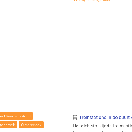
rnel Koomansstraat
Treinstations in de buur
genbroek
Olmenbroek
Het dichtstbijzijnde treinstat