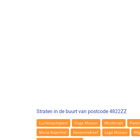
Straten in de buurt van postcode 4822ZZ
Luchtmachtplein
Hoge Mosten
Westbroek
Piete
Maria Koijenhof
Kesterendreef
Lage Mosten
Wil