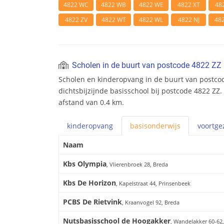
4822 WC
4822 WB
4822 WE
4822 XT
48
4822 ZV
4822 WT
4822 WL
4822 NJ
48
Scholen in de buurt van postcode 4822 ZZ
Scholen en kinderopvang in de buurt van postcod
dichtsbijzijnde basisschool bij postcode 4822 ZZ.
afstand van 0.4 km.
kinderopvang
basis
onderwijs
voortge
Naam
Kbs Olympia
, Vlierenbroek 28, Breda
Kbs De Horizon
, Kapelstraat 44, Prinsenbeek
PCBS De Rietvink
, Kraanvogel 92, Breda
Nutsbasisschool de Hoogakker
, Wandelakker 60-62