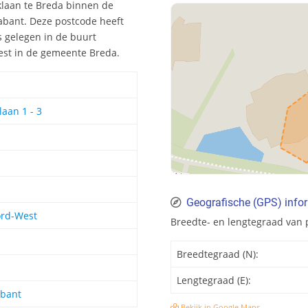
klaan te Breda binnen de
abant. Deze postcode heeft
 gelegen in de buurt
est in de gemeente Breda.
aan 1 - 3
Geografische (GPS) info
rd-West
Breedte- en lengtegraad van 
Breedtegraad (N):
Lengtegraad (E):
bant
Bekijk in Google Maps