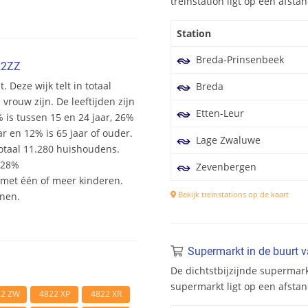
treinstation ligt op een afst
Station
Breda-Prinsenbeek
22ZZ
 Deze wijk telt in totaal
Breda
rouw zijn. De leeftijden zijn
Etten-Leur
% is tussen 15 en 24 jaar, 26%
ar en 12% is 65 jaar of ouder.
Lage Zwaluwe
otaal 11.280 huishoudens.
 28%
Zevenbergen
et één of meer kinderen.
Bekijk treinstations op de kaart
onen.
Supermarkt in de buurt 
De dichtstbijzijnde supermark
supermarkt ligt op een afsta
22 ZW
4822 XP
4822 XR