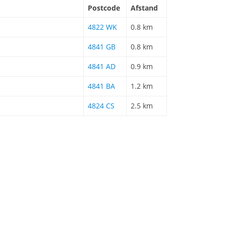
Postcode
Afstand
4822 WK
0.8 km
4841 GB
0.8 km
4841 AD
0.9 km
4841 BA
1.2 km
4824 CS
2.5 km