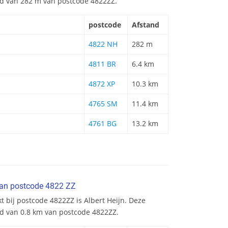
and van 282 m van postcode 4822ZZ.
postcode
Afstand
4822 NH
282 m
4811 BR
6.4 km
4872 XP
10.3 km
4765 SM
11.4 km
4761 BG
13.2 km
van postcode 4822 ZZ
t bij postcode 4822ZZ is Albert Heijn. Deze
nd van 0.8 km van postcode 4822ZZ.