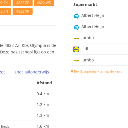
22 ZX
4822 ZP
4822 WD
Supermarkt
22 XN
4822 XK
Albert Heijn
Albert Heijn
Jumbo
e 4822 ZZ. Kbs Olympia is de
Lidl
 Deze basisschool ligt op een
Jumbo
zet
speciaal
onderwijs
Bekijk supermarkten op de kaart
Afstand
0.4 km
1.2 km
1.3 km
1.6 km
, Breda