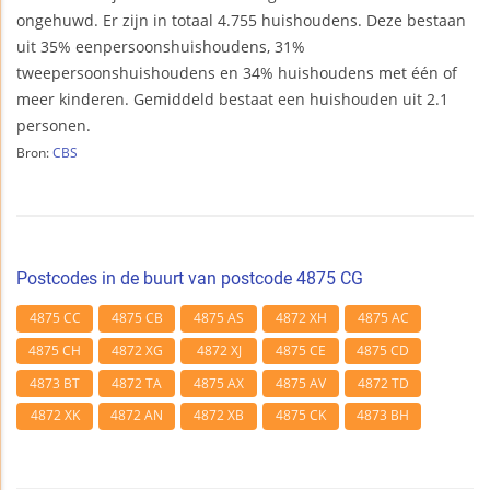
ongehuwd. Er zijn in totaal 4.755 huishoudens. Deze bestaan
uit 35% eenpersoonshuishoudens, 31%
tweepersoonshuishoudens en 34% huishoudens met één of
meer kinderen. Gemiddeld bestaat een huishouden uit 2.1
personen.
Bron:
CBS
Postcodes in de buurt van postcode 4875 CG
4875 CC
4875 CB
4875 AS
4872 XH
4875 AC
4875 CH
4872 XG
4872 XJ
4875 CE
4875 CD
4873 BT
4872 TA
4875 AX
4875 AV
4872 TD
4872 XK
4872 AN
4872 XB
4875 CK
4873 BH