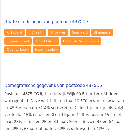
Straten in de buurt van postcode 4875CG
Grijsoord
Dreef
Wipakker
Staakveld
Binnentuin
Stationsstraat
Atrechtstraat
Onder de Schutsboom
Oderkerkpark
Raadhuisplein
Demografische gegevens van postcode 4875CG
Postcode 4875 CG ligt in de wijk Wijk 00 Etten-Leur Midden
woongebied. Deze wijk telt in totaal 10.370 inwoners waarvan
er 48.6% man en 51.4% vrouw zijn. De leeftijden zijn als volgt
verdeeld: 15% is tussen 0 en 14 jaar, 11% is tussen 15 en 24
jaar, 23% is tussen 25 en 44 jaar, 30% is tussen 45 en 64 jaar
en 22% is 65 jaar of ouder. 42% is gehuwed en 42% is