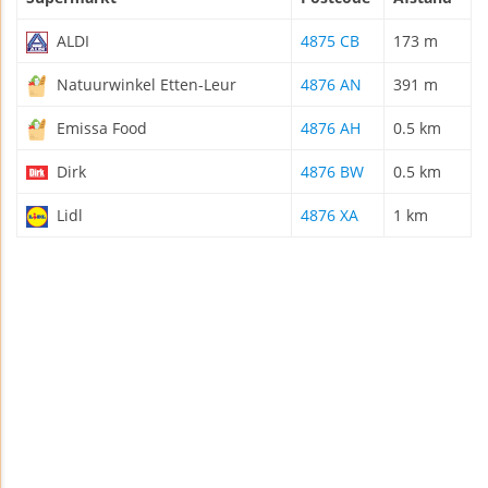
ALDI
4875 CB
173 m
Natuurwinkel Etten-Leur
4876 AN
391 m
Emissa Food
4876 AH
0.5 km
Dirk
4876 BW
0.5 km
Lidl
4876 XA
1 km