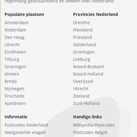
regelmatig geactualiseerd en dekken heel Nederland.
Populaire plaatsen
Provincies Nederland
Amsterdam
Drenthe
Rotterdam
Flevoland
Den Haag
Friesland
Utrecht
Gelderland
Eindhoven
Groningen
Tilburg
Limburg
Groningen
Noord-Brabant
Almere
Noord-Holland
Breda
Overijssel
Nijmegen
Utrecht
Enschede
Zeeland
Apeldoorn
Zuid-Holland
Informatie
Handige links
Postcodes Nederland
Wikipedia Postcodes
Veelgestelde vragen
Postcodes België