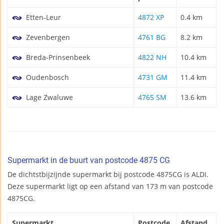
Etten-Leur
4872 XP
0.4 km
Zevenbergen
4761 BG
8.2 km
Breda-Prinsenbeek
4822 NH
10.4 km
Oudenbosch
4731 GM
11.4 km
Lage Zwaluwe
4765 SM
13.6 km
Supermarkt in de buurt van postcode 4875 CG
De dichtstbijzijnde supermarkt bij postcode 4875CG is ALDI.
Deze supermarkt ligt op een afstand van 173 m van postcode
4875CG.
Supermarkt
Postcode
Afstand