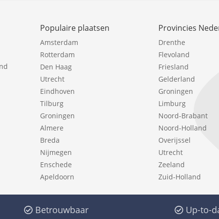
Populaire plaatsen
Provincies Nede
Amsterdam
Drenthe
Rotterdam
Flevoland
ind
Den Haag
Friesland
Utrecht
Gelderland
Eindhoven
Groningen
Tilburg
Limburg
Groningen
Noord-Brabant
Almere
Noord-Holland
Breda
Overijssel
Nijmegen
Utrecht
Enschede
Zeeland
Apeldoorn
Zuid-Holland
Betrouwbaar
Up-to-d