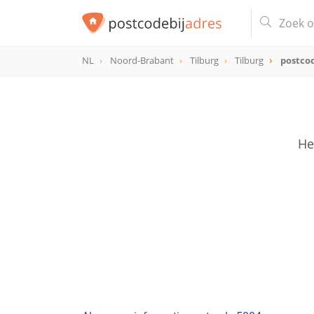
NL
Noord-Brabant
Tilburg
Tilburg
postco
postcode
5004
He