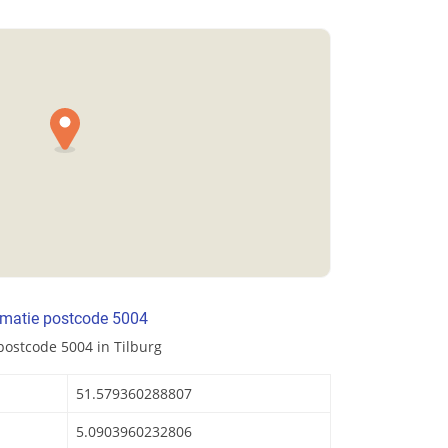
rmatie postcode 5004
postcode 5004 in Tilburg
51.579360288807
5.0903960232806