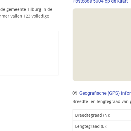
Postcode 5004 op de kaart
 de gemeente Tilburg in de
mer vallen 123 volledige
t
Geografische (GPS) info
Breedte- en lengtegraad van 
Breedtegraad (N):
Lengtegraad (E):