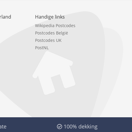
rland
Handige links
Wikipedia Postcodes
Postcodes België
Postcodes UK
PostNL
ate
100% dekking