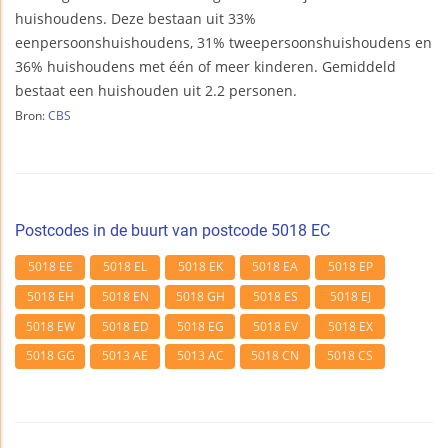
huishoudens. Deze bestaan uit 33%
eenpersoonshuishoudens, 31% tweepersoonshuishoudens en
36% huishoudens met één of meer kinderen. Gemiddeld
bestaat een huishouden uit 2.2 personen.
Bron:
CBS
Postcodes in de buurt van postcode 5018 EC
5018 EE
5018 EL
5018 EK
5018 EA
5018 EP
5018 EH
5018 EN
5018 GH
5018 ES
5018 EJ
5018 EW
5018 ED
5018 EG
5018 EV
5018 EX
5018 GG
5013 AE
5013 AC
5018 CN
5018 CS