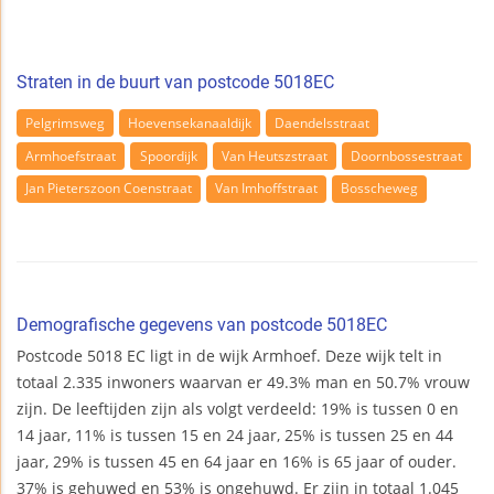
Straten in de buurt van postcode 5018EC
Pelgrimsweg
Hoevensekanaaldijk
Daendelsstraat
Armhoefstraat
Spoordijk
Van Heutszstraat
Doornbossestraat
Jan Pieterszoon Coenstraat
Van Imhoffstraat
Bosscheweg
Demografische gegevens van postcode 5018EC
Postcode 5018 EC ligt in de wijk Armhoef. Deze wijk telt in
totaal 2.335 inwoners waarvan er 49.3% man en 50.7% vrouw
zijn. De leeftijden zijn als volgt verdeeld: 19% is tussen 0 en
14 jaar, 11% is tussen 15 en 24 jaar, 25% is tussen 25 en 44
jaar, 29% is tussen 45 en 64 jaar en 16% is 65 jaar of ouder.
37% is gehuwed en 53% is ongehuwd. Er zijn in totaal 1.045