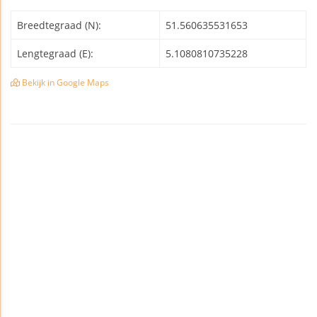
Breedtegraad (N):
51.560635531653
Lengtegraad (E):
5.1080810735228
Bekijk in Google Maps