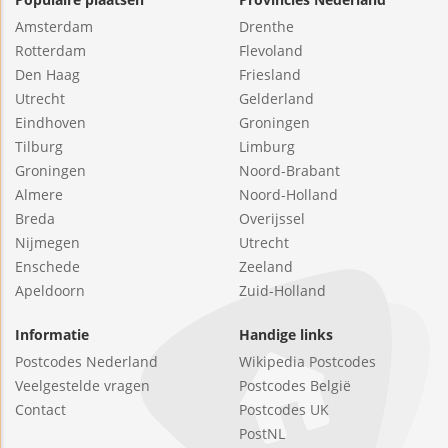
Amsterdam
Drenthe
Rotterdam
Flevoland
Den Haag
Friesland
Utrecht
Gelderland
Eindhoven
Groningen
Tilburg
Limburg
Groningen
Noord-Brabant
Almere
Noord-Holland
Breda
Overijssel
Nijmegen
Utrecht
Enschede
Zeeland
Apeldoorn
Zuid-Holland
Informatie
Handige links
Postcodes Nederland
Wikipedia Postcodes
Veelgestelde vragen
Postcodes België
Contact
Postcodes UK
PostNL