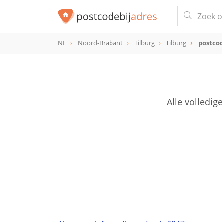
NL
Noord-Brabant
Tilburg
Tilburg
postco
postcode
5047
Alle volledi