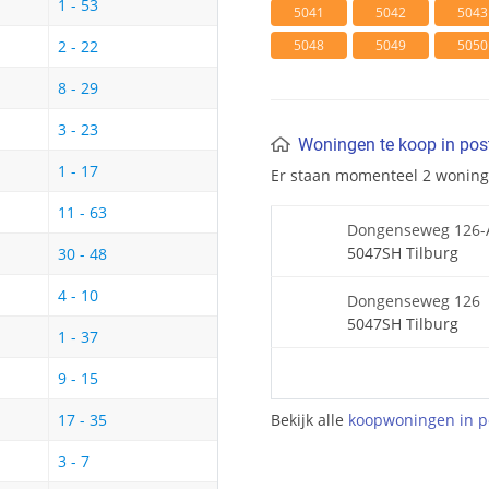
1 - 53
5041
5042
5043
5048
5049
5050
2 - 22
8 - 29
3 - 23
Woningen te koop in po
1 - 17
Er staan momenteel 2 wonin
11 - 63
Dongenseweg 126-
5047SH Tilburg
30 - 48
4 - 10
Dongenseweg 126
5047SH Tilburg
1 - 37
9 - 15
Bekijk alle
koopwoningen in p
17 - 35
3 - 7