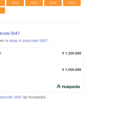
5044
5045
5046
5047
stcode 5047
gen
te koop in postcode 5047
.
A
€ 1.250.000
€ 1.550.000
ostcode 5047
op Huispedia.