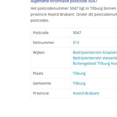
Algemene informatie postcode 5047
Het postcodenummer 5047 ligt in Tilburg binnen
provincie Noord-Brabant. Onder dit postcodenum
postcodes.
Postcode
5047
Netnummer
013
Wijken
Bedrijventerrein Kraaive
Bedrijventerrein Vossen
Buitengebied Tilburg No
Plaats
Tilburg
Gemeente
Tilburg
Provincie
Noord-Brabant