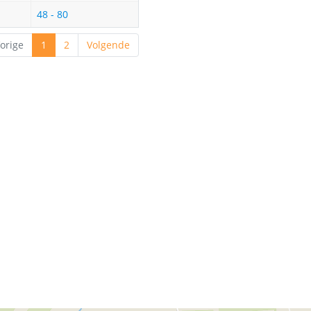
48 - 80
orige
1
2
Volgende