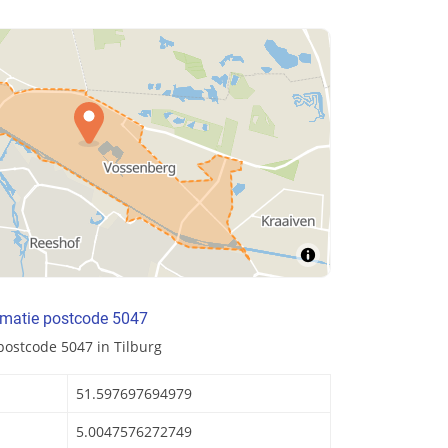
rmatie postcode 5047
postcode 5047 in Tilburg
51.597697694979
5.0047576272749