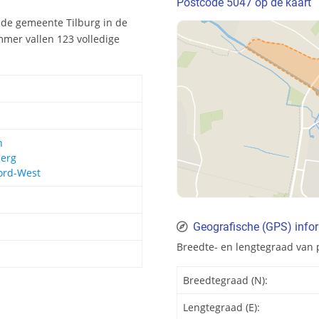
Postcode 5047 op de kaart
 de gemeente Tilburg in de
mer vallen 123 volledige
n
berg
ord-West
Geografische (GPS) info
Breedte- en lengtegraad van 
Breedtegraad (N):
Lengtegraad (E):