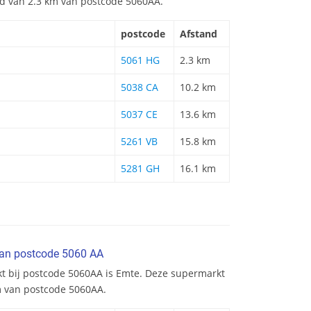
and van 2.3 km van postcode 5060AA.
postcode
Afstand
5061 HG
2.3 km
5038 CA
10.2 km
5037 CE
13.6 km
5261 VB
15.8 km
5281 GH
16.1 km
van postcode 5060 AA
kt bij postcode 5060AA is Emte. Deze supermarkt
km van postcode 5060AA.