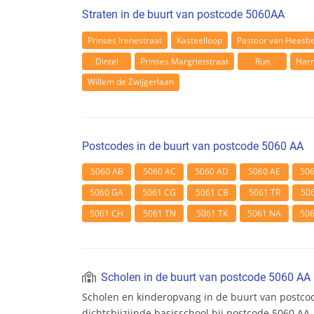
Straten in de buurt van postcode 5060AA
Prinses Irenestraat
Kasteelloop
Pastoor van Heesb
Dintel
Prinses Margrietstraat
Run
Harr
Willem de Zwijgerlaan
Postcodes in de buurt van postcode 5060 AA
5060 AB
5060 AC
5060 AD
5060 AE
50
5060 GA
5061 CG
5061 CB
5061 TR
50
5061 CH
5061 TN
5061 TK
5061 NA
50
Scholen in de buurt van postcode 5060 AA
Scholen en kinderopvang in de buurt van postco
dichtsbijzijnde basisschool bij postcode 5060 AA.