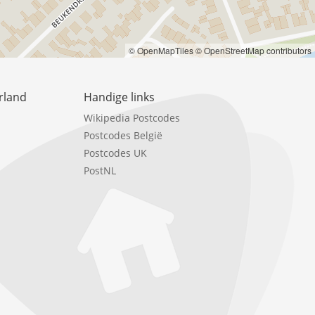
© OpenMapTiles
© OpenStreetMap contributors
rland
Handige links
Wikipedia Postcodes
Postcodes België
Postcodes UK
PostNL