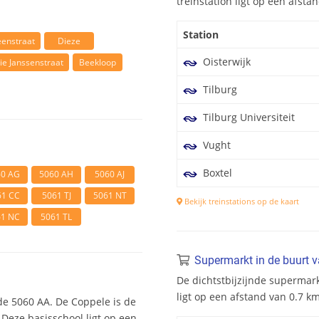
treinstation ligt op een afst
Station
eenstraat
Dieze
Oisterwijk
ie Janssenstraat
Beekloop
Tilburg
Tilburg Universiteit
Vught
Boxtel
60 AG
5060 AH
5060 AJ
61 CC
5061 TJ
5061 NT
Bekijk treinstations op de kaart
61 NC
5061 TL
Supermarkt in de buurt 
De dichtstbijzijnde supermar
ligt op een afstand van 0.7 
de 5060 AA. De Coppele is de
 Deze basisschool ligt op een