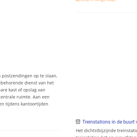
m postzendingen op te slaan,
jbehorende dienst van het
bare kast of opslag van
entrale ruimte. Aan een
n tijdens kantoortijden
Treinstations in de buur
Het dichtstbijzijnde treinstat