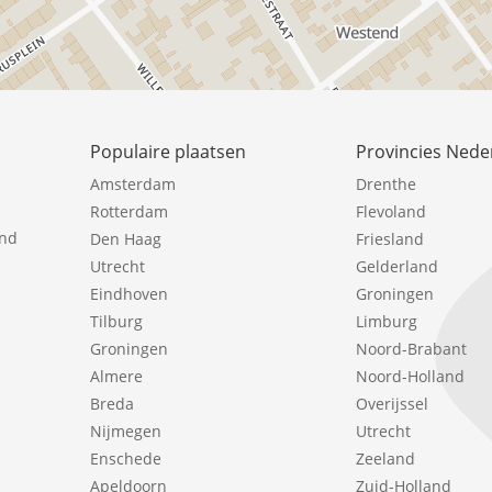
Populaire plaatsen
Provincies Nede
Amsterdam
Drenthe
Rotterdam
Flevoland
ind
Den Haag
Friesland
Utrecht
Gelderland
Eindhoven
Groningen
Tilburg
Limburg
Groningen
Noord-Brabant
Almere
Noord-Holland
Breda
Overijssel
Nijmegen
Utrecht
Enschede
Zeeland
Apeldoorn
Zuid-Holland