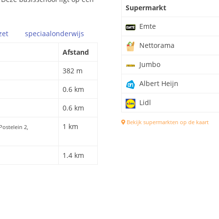
Supermarkt
Emte
zet
speciaal
onderwijs
Nettorama
Afstand
Jumbo
382 m
Albert Heijn
0.6 km
Lidl
0.6 km
Bekijk supermarkten op de kaart
1 km
 Postelein 2,
1.4 km