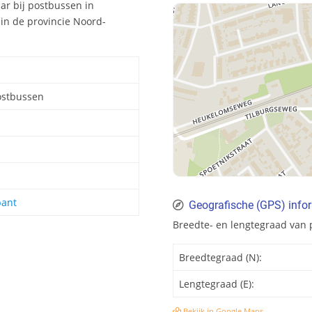
ar bij postbussen in
 in de provincie Noord-
ostbussen
bant
Geografische (GPS) info
Breedte- en lengtegraad van 
Breedtegraad (N):
Lengtegraad (E):
Bekijk in Google Maps