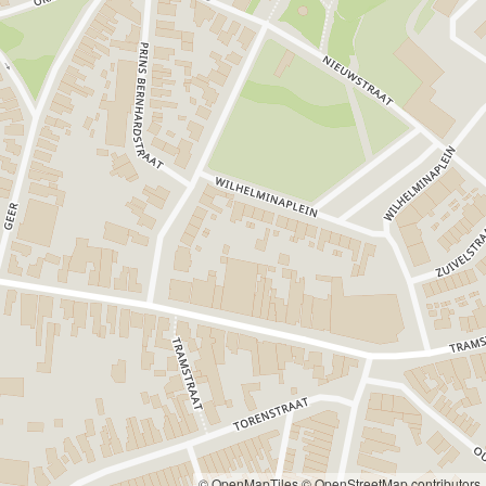
© OpenMapTiles
© OpenStreetMap contributors