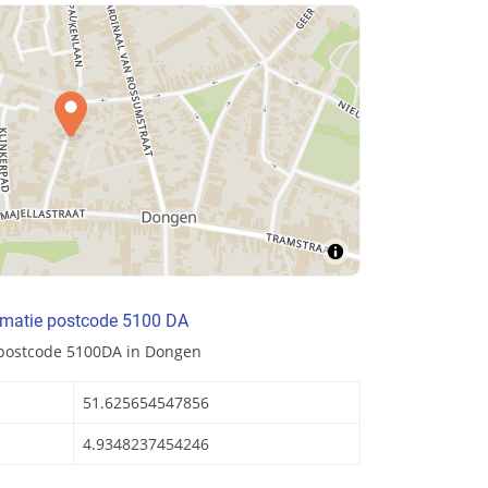
rmatie postcode 5100 DA
 postcode 5100DA in Dongen
51.625654547856
4.9348237454246