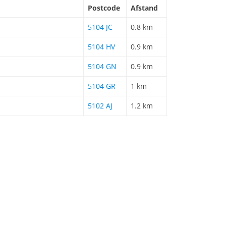
Postcode
Afstand
5104 JC
0.8 km
5104 HV
0.9 km
5104 GN
0.9 km
5104 GR
1 km
5102 AJ
1.2 km