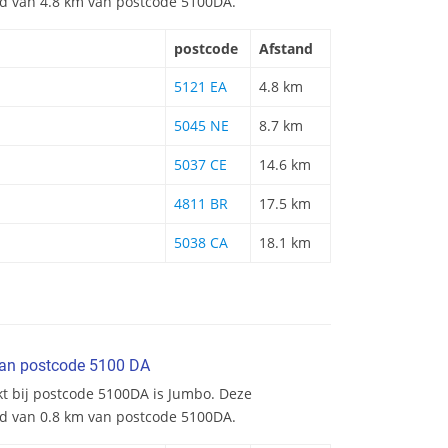
and van 4.8 km van postcode 5100DA.
postcode
Afstand
5121 EA
4.8 km
5045 NE
8.7 km
5037 CE
14.6 km
4811 BR
17.5 km
5038 CA
18.1 km
van postcode 5100 DA
kt bij postcode 5100DA is Jumbo. Deze
nd van 0.8 km van postcode 5100DA.