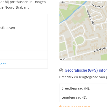
aar bij postbussen in Dongen
cie Noord-Brabant.
ostbussen
bant
Geografische (GPS) info
Breedte- en lengtegraad van
Breedtegraad (N):
Lengtegraad (E):
Bekijk in Google Maps