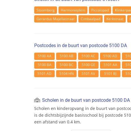
Stoomberg
Harmonieplein
Piccolopad
Klinkerpa
Gerardus Majellastraat
Cimbaalpad
Kerkstraat
Postcodes in de buurt van postcode 5100 DA
5100 AA
5100 AB
5100 AC
5100 AD
51
5100 BA
5100 BC
5100 GE
5101 AA
51
5101 AD
5104 HN
5101 AV
5101 BJ
51
Scholen in de buurt van postcode 5100 DA
Scholen en kinderopvang in de buurt van postcod
is de dichtsbijzijnde basisschool bij postcode 51
een afstand van 0.4 km.