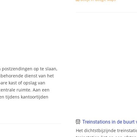
m postzendingen op te slaan,
jbehorende dienst van het
bare kast of opslag van
entrale ruimte. Aan een
n tijdens kantoortijden
Treinstations in de buur
Het dichtstbijzijnde treinstat