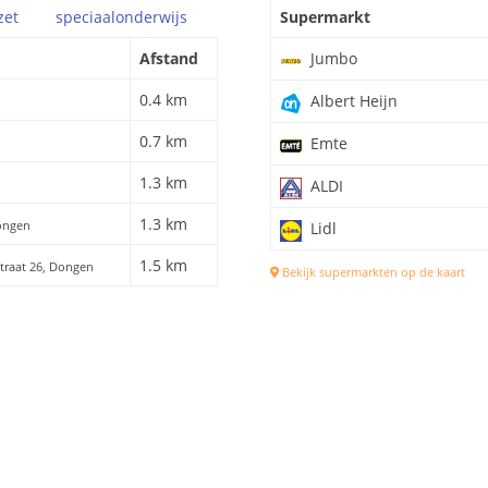
zet
speciaal
onderwijs
Supermarkt
Afstand
Jumbo
0.4 km
Albert Heijn
0.7 km
Emte
1.3 km
ALDI
1.3 km
Dongen
Lidl
1.5 km
straat 26, Dongen
Bekijk supermarkten op de kaart