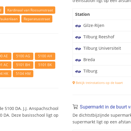
treinstation ligt op een afst
d
Kardinaal van Rossumstraat
Station
Paukenlaan
Reparatusstraat
Gilze-Rijen
Tilburg Reeshof
Tilburg Universiteit
00 AE
5100 AG
5100 AH
Breda
01 AC
5101 BH
5101 BK
Tilburg
04 HK
5104 HM
Bekijk treinstations op de kaart
Supermarkt in de buurt 
e 5100 DA. J.J. Anspachschool
00 DA. Deze basisschool ligt op
De dichtstbijzijnde supermar
supermarkt ligt op een afsta